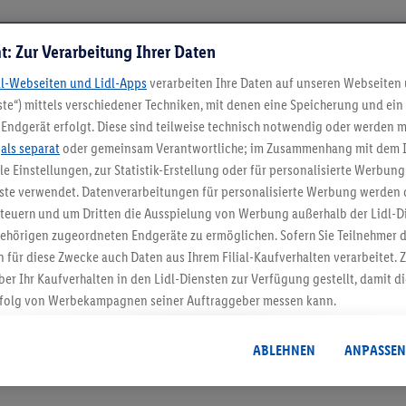
t: Zur Verarbeitung Ihrer Daten
dl-Webseiten und Lidl-Apps
verarbeiten Ihre Daten auf unseren Webseiten
te“) mittels verschiedener Techniken, mit denen eine Speicherung und ein 
Endgerät erfolgt. Diese sind teilweise technisch notwendig oder werden m
.
als separat
oder gemeinsam Verantwortliche; im Zusammenhang mit dem 
ble Einstellungen, zur Statistik-Erstellung oder für personalisierte Werbun
nste verwendet. Datenverarbeitungen für personalisierte Werbung werden
5.95 € Versand spa
euern und um Dritten die Ausspielung von Werbung außerhalb der Lidl-Di
Jetzt zum Newsletter anmel
ehörigen zugeordneten Endgeräte zu ermöglichen. Sofern Sie Teilnehmer de
 für diese Zwecke auch Daten aus Ihrem Filial-Kaufverhalten verarbeitet
ber Ihr Kaufverhalten in den Lidl-Diensten zur Verfügung gestellt, damit di
Gutschein sichern!
folg von Werbekampagnen seiner Auftraggeber messen kann.
isierter Werbung basiert auf der Generierung von auch mit Daten von and
. Dies umfasst die Zusammenführung von Daten (z.B. über Ihre Nutzung der 
ABLEHNEN
ANPASSEN
dl-Diensten, Informationen aus Ihrem Kundenkonto - z.B. Alter oder Geschl
 auch über verschiedene Endgeräte und Lidl-Dienste hinweg einschließli