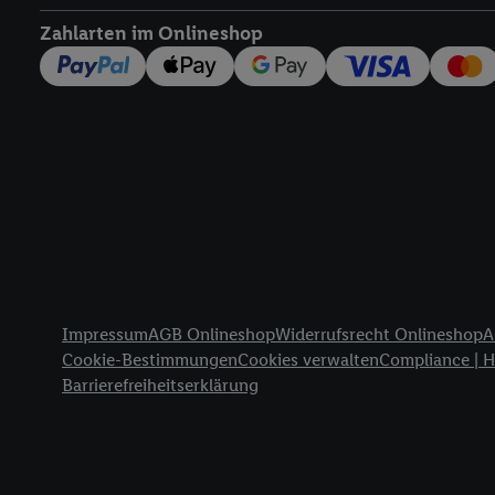
widerrufen - jederzeit 
Zahlarten im Onlineshop
Telekommunikations-basi
die Lidl-Dienste) wider
Durch einen Klick auf „
„Zustimmen“ stimmen Si
genannten Partner zu. W
jederzeit mit Wirkung f
finden Sie hier.
Unter „A
nachfolgend schlagwort
Erfolgsmessung:
Gewährleistung der Sic
Anzeige von Werbung un
Rechtliche Informationen
Verknüpfung verschiede
Impressum
AGB Onlineshop
Widerrufsrecht Onlineshop
A
Messung des Erfolgs v
Cookie-Bestimmungen
Cookies verwalten
Compliance | 
Technologie für digital
Barrierefreiheitserklärung
Verwendung genauer 
Zugriff auf Informa
Zielgruppen durch 