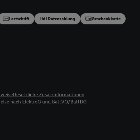
en“/„Nutzung der
inwilligung (nur für
von Utiq
.
Lastschrift
Lidl Ratenzahlung
Geschenkkarte
ch einen Klick auf
ndung sämtlicher
t, Ihre Einwilligung
ngen
.
Die Impressen
as gilt auch für die
B TCF für Werbung und
reitstellung und
en Quellen,
ter Informationen,
nweise
Gesetzliche Zusatzinformationen
rten Utiq-
weise nach ElektroG und BattVO/BattDG
ichern von oder
Analyse von
erwendung