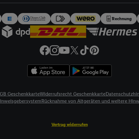
auch über
das Datenschutzportal von Utiq („consenthub“)
oder über „Anpass
erten Utiq-Technologie für digitales Marketing“ am unteren Ende dieser E
rufen. Weitere Informationen finden Sie in den
Datenschutzbestimmungen 
Rechnung
Ablehnen“ können Sie nur den Einsatz notwendiger Techniken zulassen. Dur
e allen Verarbeitungen zu sämtlichen vorgenannten Zwecken unter Einbi
eitere Informationen, auch zur Speicherdauer der Daten und zu Ihrem Rech
ür die Zukunft zu widerrufen, finden Sie in unseren
Datenschutzbestimmu
npassen“ können Sie einzelne Verwendungszwecke oder Partner zulassen; d
artig benannten Zwecke und Funktionen im Rahmen des Einsatzes des IA
herheit, Verhinderung und Aufdeckung von Betrug und Fehlerbehebung, Be
d Inhalten, Abgleichung und Kombination von Daten aus unterschiedlich
ner Endgeräte, Identifikation von Geräten anhand automatisch übermittel
GB Geschenkkarte
Widerrufsrecht Geschenkkarte
Datenschutzhi
on Werbekampagnen durch TTD und Nutzung der Telekommunikations-basie
Hinweisgebersystem
Rücknahme von Altgeräten und weitere Hin
es Marketing, sowie:
Standortdaten. Erstellung von Profilen für personalisierte Werbung. Spe
Vertrag widerrufen
tionen auf einem Endgerät. Entwicklung und Verbesserung der Angebote. 
Statistiken oder Kombinationen von Daten aus verschiedenen Quellen. V