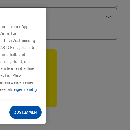
 und unserer App
Zugriff auf
it Ihrer Zustimmung -
IAB TCF insgesamt
6
g innerhalb und
 durchgeführt, um
ren³²ᵃ
enste über die Ihnen
den
s Lidl Plus-
. Zudem werden einem
eser als
eigenständig
eren Diensten
Lidl-Dienste, Ihr
ZUSTIMMEN
echt - sowie Ihre
ch dem Speichern von