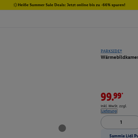
Heiße Summer Sale Deals: Jetzt online bis zu -66% sparen!
PARKSIDE®
Wärmebildkame
99.99*
inkl. MwSt. zzgl.
Lieferung
Sammle Lidl P