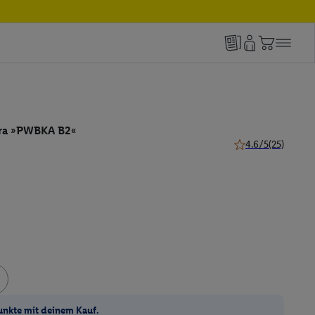
ra »PWBKA B2«
4.6/5
(25)
4.6 von 5 Sternen 
unkte mit deinem Kauf.