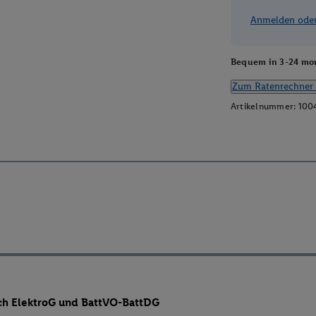
Anmelden oder 
Bequem in 3-24 mon
Zum Ratenrechner 
Artikelnummer:
100
ch ElektroG und BattVO-BattDG