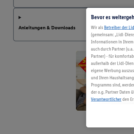
Bevor es weitergeh
Wir als
Betreiber der Li
Anleitungen & Downloads
(gemeinsam: „Lidl-Diens
Informationen in Ihrem 
auch durch Partner (u.a
Partner) - für komforta
außerhalb der Lidl-Die
eigene Werbung auszust
und Ihren Haushaltsang
Programms sind, werden
der o.g. Partner Daten ü
Verantwortlicher
den Er
Die Erstellung personal
angereicherten Profilen
Kaufverhalten in den Li
genauen Standortdaten)