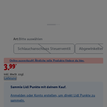
Art:
Bitte auswählen
Schlauchanschluss Steuerventil
Abgewinkelter H
Online ausverkauft! Ähnliche tolle Produkte findest du hier.
3.99*
inkl. MwSt. zzgl.
Lieferung
Sammle Lidl Punkte mit deinem Kauf.
Anmelden oder Konto erstellen, um direkt Lidl Punkte zu
sammeln.