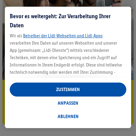
Bevor es weitergeht: Zur Verarbeitung Ihrer
Daten
Wir als
Betreiber der Lidl-Webseiten und Lidl-Apps
verarbeiten Ihre Daten auf unseren Webseiten und unserer
App (gemeinsam: „Lidl-Dienste“) mittels verschiedener
Techniken, mit denen eine Speicherung und ein Zugriff auf
Informationen in Ihrem Endgerät erfolgt. Diese sind teilweise
technisch notwendig oder werden mit Ihrer Zustimmung -
auch durch Partner (u.a.
als separat
oder gemeinsam
Verantwortliche; im Zusammenhang mit dem IAB TCF
5.95 € Versand sparen³²ᵃ
ZUSTIMMEN
insgesamt
6
Partner) - für komfortable Einstellungen, zur
Jetzt zum Newsletter anmelden
Statistik-Erstellung oder für personalisierte Werbung
ANPASSEN
innerhalb und außerhalb der Lidl-Dienste verwendet.
Gutschein sichern!
Datenverarbeitungen für personalisierte Werbung werden
ABLEHNEN
durchgeführt, um eigene Werbung auszusteuern und um
Dritten die Ausspielung von Werbung außerhalb der Lidl-