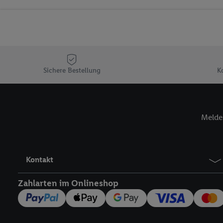
Sicherung und Optimie
Sofern Sie hier Ihre Zus
Plus-Konto einloggen, 
Verantwortlichkeit mit
zu erstellen (die sogen
können, um Sie in von 
Sichere Bestellung
K
Hierzu wird von uns un
Adresse in gemeinsamer 
Zudem erlauben Sie uns,
Melde 
den Lidl-Diensten einzus
Wenn das der Fall ist, g
Kundenkonto-Referenz, 
verwenden, um Sie wied
Kontakt
Insbesondere können Sie
werden, damit wir Ihnen
Zahlarten im Onlineshop
Nutzung der Utiq-Techno
widerrufen - jederzeit 
Telekommunikations-basi