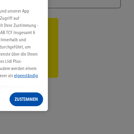
 und unserer App
Zugriff auf
it Ihrer Zustimmung -
ren³²ᵃ
IAB TCF insgesamt
6
g innerhalb und
den
 durchgeführt, um
enste über die Ihnen
s Lidl Plus-
. Zudem werden einem
eser als
eigenständig
eren Diensten
Lidl-Dienste, Ihr
ZUSTIMMEN
echt - sowie Ihre
ch dem Speichern von
sogenannten
 zur Leistungs-/
ur technischen