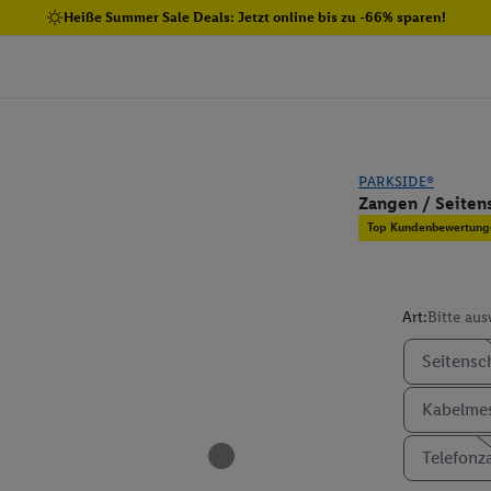
Heiße Summer Sale Deals: Jetzt online bis zu -66% sparen!
PARKSIDE®
Zangen / Seiten
Top Kundenbewertung
Art:
Bitte au
Seitens
Kabelme
Telefon