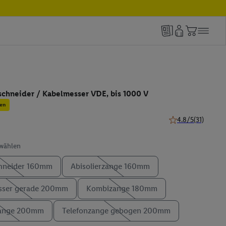
schneider / Kabelmesser VDE, bis 1000 V
en
4.8/5
(31)
4.8 von 5 Sternen 
swählen
chneider 160mm
Abisolierzange 160mm
sser gerade 200mm
Kombizange 180mm
zange 200mm
Telefonzange gebogen 200mm