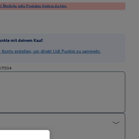
! Ähnliche tolle Produkte findest du hier.
unkte mit deinem Kauf.
Konto erstellen, um direkt Lidl Punkte zu sammeln.
371534