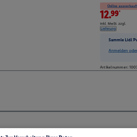
Online ausverkauft
12.99*
inkl. MwSt. zzgl.
Lieferung
Sammle Lidl P
Anmelden oder 
Artikelnummer:
100
ch ElektroG und BattVO-BattDG