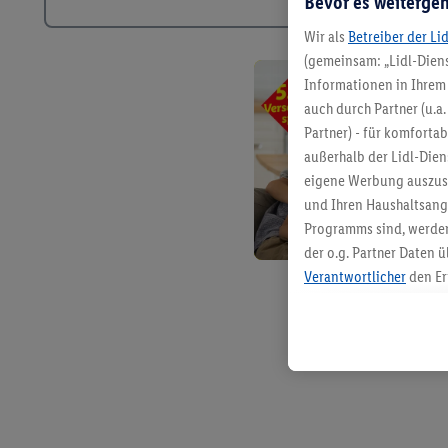
Bevor es weitergeh
Wir als
Betreiber der Li
(gemeinsam: „Lidl-Diens
Informationen in Ihrem 
auch durch Partner (u.a
Partner) - für komforta
außerhalb der Lidl-Die
eigene Werbung auszust
und Ihren Haushaltsang
Programms sind, werden
der o.g. Partner Daten ü
Verantwortlicher
den Er
Die Erstellung personal
angereicherten Profilen
Kaufverhalten in den Li
genauen Standortdaten)
und/ oder dem Zugriff 
Segmenten). Im Zusamme
Erfolgsmessung der Wer