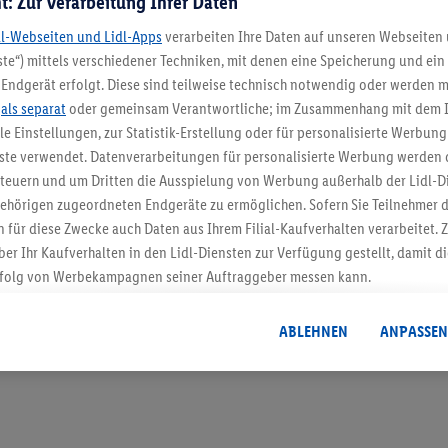
t: Zur Verarbeitung Ihrer Daten
dl-Webseiten und Lidl-Apps
verarbeiten Ihre Daten auf unseren Webseiten
te“) mittels verschiedener Techniken, mit denen eine Speicherung und ein 
Endgerät erfolgt. Diese sind teilweise technisch notwendig oder werden m
5.95 € Versand spa
.
als separat
oder gemeinsam Verantwortliche; im Zusammenhang mit dem 
ble Einstellungen, zur Statistik-Erstellung oder für personalisierte Werbun
Jetzt zum Newsletter anmel
nste verwendet. Datenverarbeitungen für personalisierte Werbung werden
euern und um Dritten die Ausspielung von Werbung außerhalb der Lidl-Di
Gutschein sichern!
ehörigen zugeordneten Endgeräte zu ermöglichen. Sofern Sie Teilnehmer de
 für diese Zwecke auch Daten aus Ihrem Filial-Kaufverhalten verarbeitet
ber Ihr Kaufverhalten in den Lidl-Diensten zur Verfügung gestellt, damit di
folg von Werbekampagnen seiner Auftraggeber messen kann.
isierter Werbung basiert auf der Generierung von auch mit Daten von and
. Dies umfasst die Zusammenführung von Daten (z.B. über Ihre Nutzung der 
ABLEHNEN
ANPASSEN
dl-Diensten, Informationen aus Ihrem Kundenkonto - z.B. Alter oder Geschl
 auch über verschiedene Endgeräte und Lidl-Dienste hinweg einschließli
auf Informationen auf Ihren Endgeräten zur Erstellung von Zielgruppen (
nhang mit dem Ausspielen dieser Werbung erfolgen Verarbeitungen auch
bung, zur Zielgruppenforschung, zur Entwicklung von Angeboten sowie z