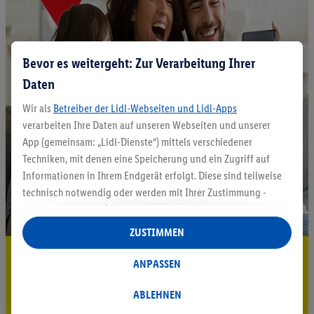
Bevor es weitergeht: Zur Verarbeitung Ihrer
Daten
Wir als
Betreiber der Lidl-Webseiten und Lidl-Apps
verarbeiten Ihre Daten auf unseren Webseiten und unserer
App (gemeinsam: „Lidl-Dienste“) mittels verschiedener
Techniken, mit denen eine Speicherung und ein Zugriff auf
Informationen in Ihrem Endgerät erfolgt. Diese sind teilweise
technisch notwendig oder werden mit Ihrer Zustimmung -
auch durch Partner (u.a.
als separat
oder gemeinsam
Verantwortliche; im Zusammenhang mit dem IAB TCF
ZUSTIMMEN
insgesamt
6
Partner) - für komfortable Einstellungen, zur
5.95 € Versand sparen³²ᵃ
Statistik-Erstellung oder für personalisierte Werbung
ANPASSEN
innerhalb und außerhalb der Lidl-Dienste verwendet.
Jetzt zum Newsletter anmelden
Datenverarbeitungen für personalisierte Werbung werden
ABLEHNEN
durchgeführt, um eigene Werbung auszusteuern und um
Gutschein sichern!