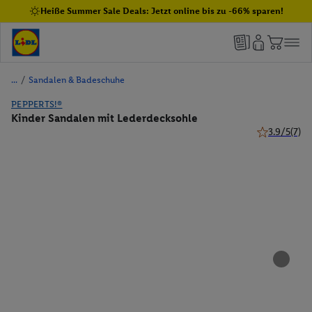
Heiße Summer Sale Deals: Jetzt online bis zu -66% sparen!
/
Sandalen & Badeschuhe
PEPPERTS!®
Kinder Sandalen mit Lederdecksohle
3.9/5
(7)
3.9 von 5 St