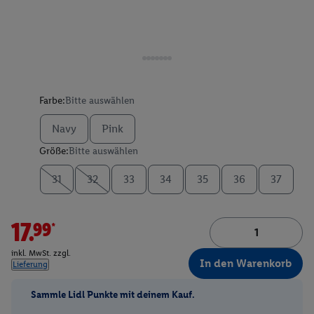
Farbe:
Bitte auswählen
Navy
Pink
Größe:
Bitte auswählen
31
32
33
34
35
36
37
17.99*
inkl. MwSt. zzgl.
In den Warenkorb
Lieferung
Sammle Lidl Punkte mit deinem Kauf.