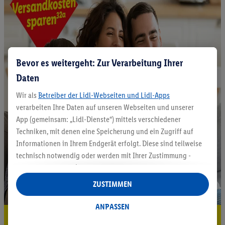
Bevor es weitergeht: Zur Verarbeitung Ihrer
Daten
Wir als
Betreiber der Lidl-Webseiten und Lidl-Apps
verarbeiten Ihre Daten auf unseren Webseiten und unserer
App (gemeinsam: „Lidl-Dienste“) mittels verschiedener
Techniken, mit denen eine Speicherung und ein Zugriff auf
Informationen in Ihrem Endgerät erfolgt. Diese sind teilweise
technisch notwendig oder werden mit Ihrer Zustimmung -
auch durch Partner (u.a.
als separat
oder gemeinsam
Verantwortliche; im Zusammenhang mit dem IAB TCF
ZUSTIMMEN
insgesamt
6
Partner) - für komfortable Einstellungen, zur
Statistik-Erstellung oder für personalisierte Werbung
ANPASSEN
innerhalb und außerhalb der Lidl-Dienste verwendet.
5.95 € Versand sparen³²ᵃ