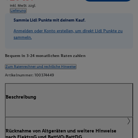
inkl. MwSt. zzgl.
Lieferung
Sammle Lidl Punkte mit deinem Kauf.
Anmelden oder Konto erstellen, um direkt Lidl Punkte zu
sammeln.
Bequem in 3-24 monatlichen Raten zahlen
Zum Ratenrechner und rechtliche Hinweise
Artikelnummer:
100374449
Beschreibung
Rücknahme von Altgeräten und weitere Hinweise
nach ElektroG und BattVO-BattDG