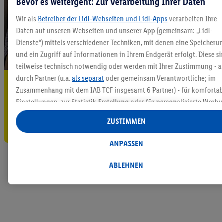
Bevor es weitergeht: Zur Verarbeitung Ihrer Daten
Wir als
Betreiber der Lidl-Webseiten und Lidl-Apps
verarbeiten Ihre
Daten auf unseren Webseiten und unserer App (gemeinsam: „Lidl-
Dienste“) mittels verschiedener Techniken, mit denen eine Speicheru
und ein Zugriff auf Informationen in Ihrem Endgerät erfolgt. Diese s
teilweise technisch notwendig oder werden mit Ihrer Zustimmung - 
durch Partner (u.a.
als separat
oder gemeinsam Verantwortliche; im
5.95 € Versand sparen³²ᵃ
Zusammenhang mit dem IAB TCF insgesamt
6
Partner) - für komforta
Jetzt zum Newsletter anmelden
Einstellungen, zur Statistik-Erstellung oder für personalisierte Werb
innerhalb und außerhalb der Lidl-Dienste verwendet.
ZUSTIMMEN
Gutschein sichern!
Datenverarbeitungen für personalisierte Werbung werden
durchgeführt, um eigene Werbung auszusteuern und um Dritten die
ANPASSEN
Ausspielung von Werbung außerhalb der Lidl-Dienste über die Ihnen
und Ihren Haushaltsangehörigen zugeordneten Endgeräte zu
ABLEHNEN
ermöglichen. Sofern Sie Teilnehmer des Lidl Plus-Programms sind,
werden für diese Zwecke auch Daten aus Ihrem Filial-Kaufverhalten
verarbeitet. Zudem werden einem der o.g. Partner Daten über Ihr
Kaufverhalten in den Lidl-Diensten zur Verfügung gestellt, damit die
als
eigenständig Verantwortlicher
den Erfolg von Werbekampagnen