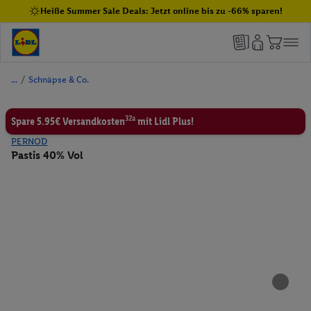
Heiße Summer Sale Deals: Jetzt online bis zu -66% sparen!
/
Schnäpse & Co.
32a
Spare 5.95€ Versandkosten
mit Lidl Plus!
PERNOD
Pastis 40% Vol