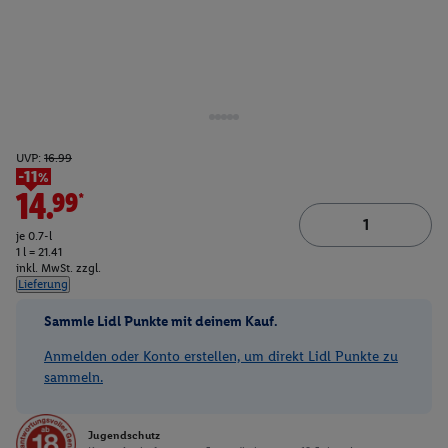
UVP:
16.99
-11%
14.99*
je 0.7-l
1 l = 21.41
inkl. MwSt. zzgl.
Lieferung
Sammle Lidl Punkte mit deinem Kauf.
Anmelden oder Konto erstellen, um direkt Lidl Punkte zu
sammeln.
Jugendschutz