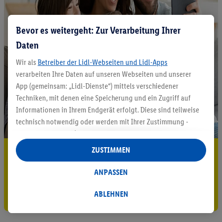
Bevor es weitergeht: Zur Verarbeitung Ihrer
Daten
Wir als
Betreiber der Lidl-Webseiten und Lidl-Apps
verarbeiten Ihre Daten auf unseren Webseiten und unserer
App (gemeinsam: „Lidl-Dienste“) mittels verschiedener
Techniken, mit denen eine Speicherung und ein Zugriff auf
Informationen in Ihrem Endgerät erfolgt. Diese sind teilweise
technisch notwendig oder werden mit Ihrer Zustimmung -
auch durch Partner (u.a.
als separat
oder gemeinsam
Verantwortliche; im Zusammenhang mit dem IAB TCF
ZUSTIMMEN
5.95 € Versand sparen³²ᵃ
insgesamt
6
Partner) - für komfortable Einstellungen, zur
Statistik-Erstellung oder für personalisierte Werbung
Jetzt zum Newsletter anmelden
ANPASSEN
innerhalb und außerhalb der Lidl-Dienste verwendet.
Datenverarbeitungen für personalisierte Werbung werden
Gutschein sichern!
ABLEHNEN
durchgeführt, um eigene Werbung auszusteuern und um
Dritten die Ausspielung von Werbung außerhalb der Lidl-