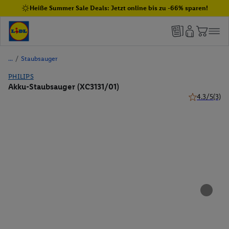
Heiße Summer Sale Deals: Jetzt online bis zu -66% sparen!
/
Staubsauger
PHILIPS
Akku-Staubsauger (XC3131/01)
4.3/5
(3)
4.3 von 5 St