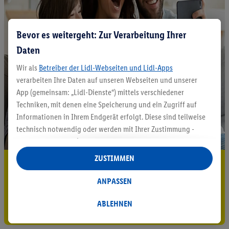
Bevor es weitergeht: Zur Verarbeitung Ihrer
Daten
Wir als
Betreiber der Lidl-Webseiten und Lidl-Apps
verarbeiten Ihre Daten auf unseren Webseiten und unserer
App (gemeinsam: „Lidl-Dienste“) mittels verschiedener
Techniken, mit denen eine Speicherung und ein Zugriff auf
Informationen in Ihrem Endgerät erfolgt. Diese sind teilweise
technisch notwendig oder werden mit Ihrer Zustimmung -
auch durch Partner (u.a.
als separat
oder gemeinsam
Verantwortliche; im Zusammenhang mit dem IAB TCF
ZUSTIMMEN
5.95 € Versand sparen³²ᵃ
insgesamt
6
Partner) - für komfortable Einstellungen, zur
Statistik-Erstellung oder für personalisierte Werbung
ANPASSEN
Jetzt zum Newsletter anmelden
innerhalb und außerhalb der Lidl-Dienste verwendet.
Datenverarbeitungen für personalisierte Werbung werden
ABLEHNEN
Gutschein sichern!
durchgeführt, um eigene Werbung auszusteuern und um
Dritten die Ausspielung von Werbung außerhalb der Lidl-