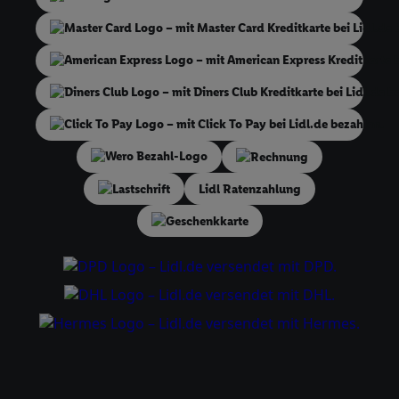
dieser Werbung erfolgen Verarbeitungen auch zur Leistungs-/ Erfol
Werbung, zur Zielgruppenforschung, zur Entwicklung von Angeboten
technischen Sicherung und Optimierung dieser Werbeausspielungen
Sofern Sie hier Ihre Zustimmung dazu erteilen und danach ein Lidl P
erstellen bzw. sich in Ihr bestehendes Lidl Plus-Konto einloggen, ka
hinaus auch Ihre dort angegebene E-Mail-Adresse von uns in gemei
Verantwortlichkeit mit einem der oben genannten Partner verwende
Rechnung
daraus eine spezielle Online-Kennung zu erstellen (die sogenannte EU
sodann ähnlich wie die sogleich beschriebene Utiq-Kennung verwen
Lastschrift
Lidl Ratenzahlung
um Sie in von Dritten betriebenen Diensten zu erkennen und Ihnen p
Geschenkkarte
Werbung auszuspielen. Hierzu wird von uns und einem der anderen 
genannten Partner auch Ihre in einen Hashwert umgewandelte E-Mail
gemeinsamer Verantwortlichkeit verarbeitet.
Zudem erlauben Sie uns, der Utiq SA/NV („Utiq“) und
Ihrem
Telekommunikationsnetzbetreiber
, die Utiq-Technologie in den
Diensten einzusetzen. Utiq prüft zunächst anhand Ihrer IP-Adresse, o
Technologie für Sie verfügbar ist. Wenn das der Fall ist, gibt Utiq Ihr
an Ihren Netzbetreiber weiter, der anhand der IP-Adresse und einer