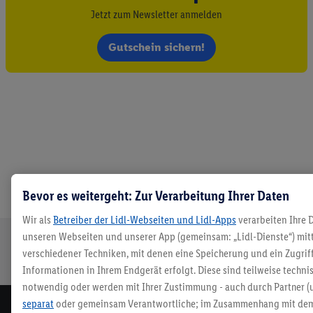
Jetzt zum Newsletter anmelden
Gutschein sichern!
Bevor es weitergeht: Zur Verarbeitung Ihrer Daten
Wir als
Betreiber der Lidl-Webseiten und Lidl-Apps
verarbeiten Ihre 
unseren Webseiten und unserer App (gemeinsam: „Lidl-Dienste“) mit
verschiedener Techniken, mit denen eine Speicherung und ein Zugrif
Sichere
Kostenlose
Rückgabefrist
Lieferung an
Bestellung
Retoure
von 30 Tagen
Packstation
Informationen in Ihrem Endgerät erfolgt. Diese sind teilweise techni
notwendig oder werden mit Ihrer Zustimmung - auch durch Partner (
separat
oder gemeinsam Verantwortliche; im Zusammenhang mit dem