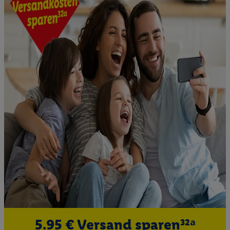
5.95 € Versand sparen³²ᵃ