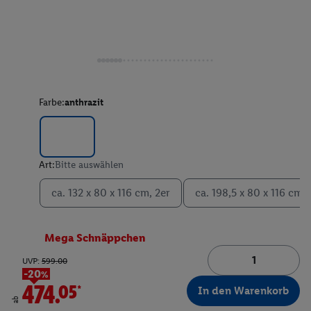
Farbe:
anthrazit
Art:
Bitte auswählen
ca. 132 x 80 x 116 cm, 2er
ca. 198,5 x 80 x 116 cm, 
Mega Schnäppchen
UVP:
599.00
-20%
474.05*
In den Warenkorb
ab