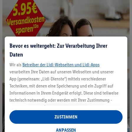
Bevor es weitergeht: Zur Verarbeitung Ihrer
Daten
Wir als
Betreiber der Lidl-Webseiten und Lidl-Apps
verarbeiten Ihre Daten auf unseren Webseiten und unserer
App (gemeinsam: „Lidl-Dienste“) mittels verschiedener
Techniken, mit denen eine Speicherung und ein Zugriff auf
Informationen in Ihrem Endgerät erfolgt. Diese sind teilweise
technisch notwendig oder werden mit Ihrer Zustimmung -
auch durch Partner (u.a.
als separat
oder gemeinsam
Verantwortliche; im Zusammenhang mit dem IAB TCF
ZUSTIMMEN
insgesamt
6
Partner) - für komfortable Einstellungen, zur
Statistik-Erstellung oder für personalisierte Werbung
ANPASSEN