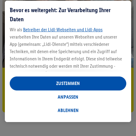
Bevor es weitergeht: Zur Verarbeitung Ihrer
Daten
Wir als
Betreiber der Lidl-Webseiten und Lidl-Apps
verarbeiten Ihre Daten auf unseren Webseiten und unserer
App (gemeinsam: „Lidl-Dienste“) mittels verschiedener
Techniken, mit denen eine Speicherung und ein Zugriff auf
Informationen in Ihrem Endgerät erfolgt. Diese sind teilweise
technisch notwendig oder werden mit Ihrer Zustimmung -
auch durch Partner (u.a.
als separat
oder gemeinsam
5.95 € Versand sparen³²ᵃ
Verantwortliche; im Zusammenhang mit dem IAB TCF
ZUSTIMMEN
Jetzt zum Newsletter anmelden
insgesamt
6
Partner) - für komfortable Einstellungen, zur
Statistik-Erstellung oder für personalisierte Werbung
ANPASSEN
Gutschein sichern!
innerhalb und außerhalb der Lidl-Dienste verwendet.
Datenverarbeitungen für personalisierte Werbung werden
ABLEHNEN
durchgeführt, um eigene Werbung auszusteuern und um
Dritten die Ausspielung von Werbung außerhalb der Lidl-
Dienste über die Ihnen und Ihren Haushaltsangehörigen