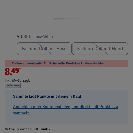
Art:
Bitte auswählen
Fashion Doll mit Hase
Fashion Doll mit Hund
Online ausverkauft! Ähnliche tolle Produkte findest du hier.
8.49*
inkl. MwSt. zzgl.
Lieferung
Sammle Lidl Punkte mit deinem Kauf.
Anmelden oder Konto erstellen, um direkt Lidl Punkte zu
sammeln.
Artikelnummer:
100344628