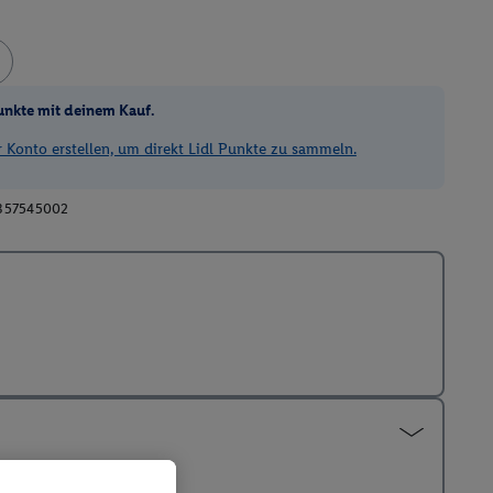
unkte mit deinem Kauf.
Konto erstellen, um direkt Lidl Punkte zu sammeln.
357545002