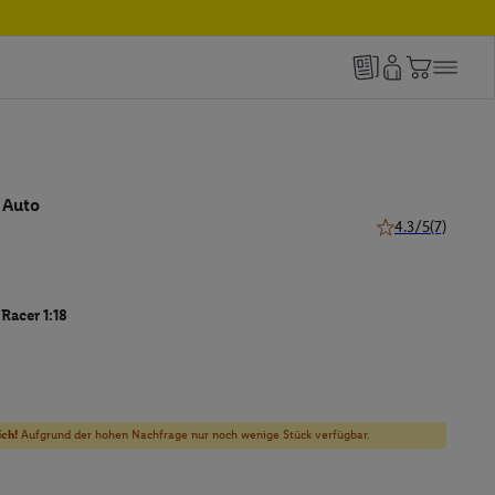
 Auto
4.3/5
(7)
4.3 von 5 Sternen
Racer 1:18
ich!
Aufgrund der hohen Nachfrage nur noch wenige Stück verfügbar.