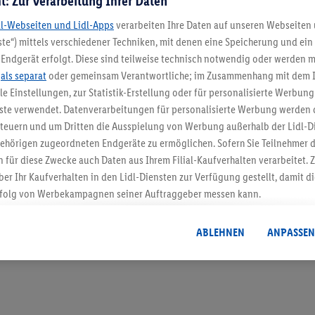
t: Zur Verarbeitung Ihrer Daten
dl-Webseiten und Lidl-Apps
verarbeiten Ihre Daten auf unseren Webseiten
te“) mittels verschiedener Techniken, mit denen eine Speicherung und ein 
Endgerät erfolgt. Diese sind teilweise technisch notwendig oder werden m
5.95 € Versand spa
.
als separat
oder gemeinsam Verantwortliche; im Zusammenhang mit dem 
ble Einstellungen, zur Statistik-Erstellung oder für personalisierte Werbun
Jetzt zum Newsletter anmel
nste verwendet. Datenverarbeitungen für personalisierte Werbung werden
euern und um Dritten die Ausspielung von Werbung außerhalb der Lidl-Di
Gutschein sichern!
ehörigen zugeordneten Endgeräte zu ermöglichen. Sofern Sie Teilnehmer de
 für diese Zwecke auch Daten aus Ihrem Filial-Kaufverhalten verarbeitet
ber Ihr Kaufverhalten in den Lidl-Diensten zur Verfügung gestellt, damit di
folg von Werbekampagnen seiner Auftraggeber messen kann.
isierter Werbung basiert auf der Generierung von auch mit Daten von and
. Dies umfasst die Zusammenführung von Daten (z.B. über Ihre Nutzung der 
ABLEHNEN
ANPASSEN
dl-Diensten, Informationen aus Ihrem Kundenkonto - z.B. Alter oder Geschl
 auch über verschiedene Endgeräte und Lidl-Dienste hinweg einschließli
auf Informationen auf Ihren Endgeräten zur Erstellung von Zielgruppen (
nhang mit dem Ausspielen dieser Werbung erfolgen Verarbeitungen auch
bung, zur Zielgruppenforschung, zur Entwicklung von Angeboten sowie z