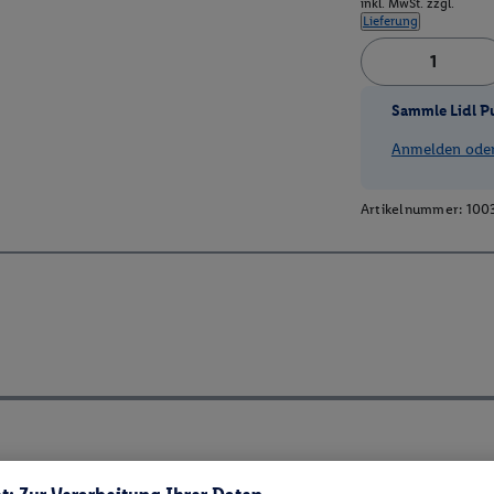
inkl. MwSt. zzgl.
Lieferung
Sammle Lidl P
Anmelden oder 
Artikelnummer:
100