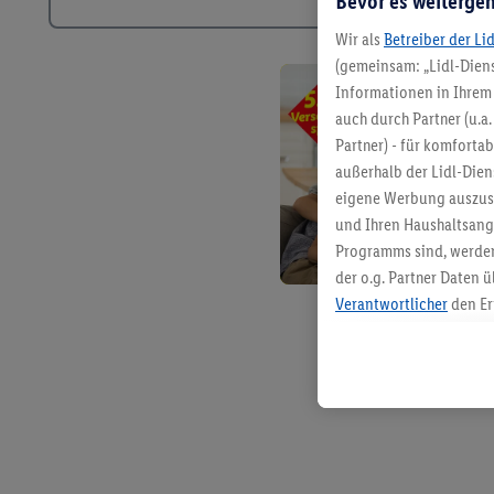
Bevor es weitergeh
Wir als
Betreiber der Li
(gemeinsam: „Lidl-Diens
Informationen in Ihrem 
auch durch Partner (u.a
Partner) - für komforta
außerhalb der Lidl-Die
eigene Werbung auszust
und Ihren Haushaltsang
Programms sind, werden
der o.g. Partner Daten ü
Verantwortlicher
den Er
Die Erstellung personal
angereicherten Profilen
Kaufverhalten in den Li
genauen Standortdaten)
und/ oder dem Zugriff 
Segmenten). Im Zusamme
Erfolgsmessung der Wer