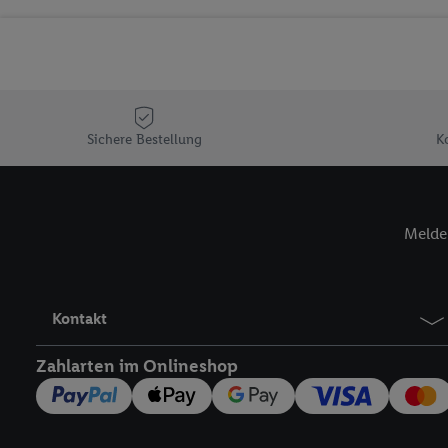
Sicherung und Optimie
Sofern Sie hier Ihre Zus
Plus-Konto einloggen, 
Verantwortlichkeit mit
zu erstellen (die sogen
können, um Sie in von 
Sichere Bestellung
K
Hierzu wird von uns un
Adresse in gemeinsamer 
Zudem erlauben Sie uns,
Melde 
den Lidl-Diensten einzus
Wenn das der Fall ist, g
Kundenkonto-Referenz, 
verwenden, um Sie wied
Kontakt
Insbesondere können Sie
werden, damit wir Ihnen
Zahlarten im Onlineshop
Nutzung der Utiq-Techno
widerrufen - jederzeit 
Telekommunikations-basi