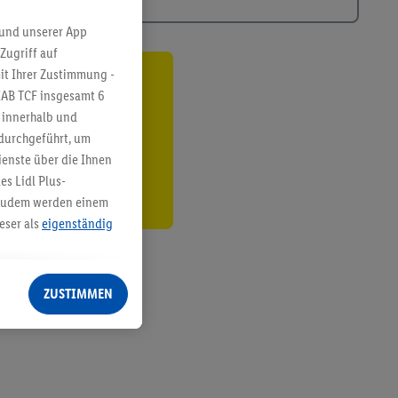
 und unserer App
Zugriff auf
it Ihrer Zustimmung -
ren³²ᵃ
IAB TCF insgesamt
6
g innerhalb und
den
 durchgeführt, um
enste über die Ihnen
s Lidl Plus-
. Zudem werden einem
eser als
eigenständig
eren Diensten
Lidl-Dienste, Ihr
ZUSTIMMEN
echt - sowie Ihre
ch dem Speichern von
sogenannten
 zur Leistungs-/
ur technischen