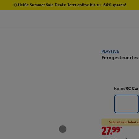
Heiße Summer Sale Deals: Jetzt online bis zu -66% sparen!
PLAYTIVE
Ferngesteuertes
Farbe:
RC Car 
Schnell sein lohnt s
27.99*