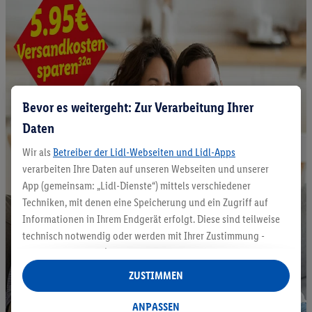
Bevor es weitergeht: Zur Verarbeitung Ihrer
Daten
Wir als
Betreiber der Lidl-Webseiten und Lidl-Apps
verarbeiten Ihre Daten auf unseren Webseiten und unserer
App (gemeinsam: „Lidl-Dienste“) mittels verschiedener
Techniken, mit denen eine Speicherung und ein Zugriff auf
Informationen in Ihrem Endgerät erfolgt. Diese sind teilweise
technisch notwendig oder werden mit Ihrer Zustimmung -
auch durch Partner (u.a.
als separat
oder gemeinsam
Verantwortliche; im Zusammenhang mit dem IAB TCF
ZUSTIMMEN
insgesamt
6
Partner) - für komfortable Einstellungen, zur
Statistik-Erstellung oder für personalisierte Werbung
ANPASSEN