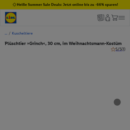
Heiße Summer Sale Deals: Jetzt online bis zu -66% sparen!
/
Kuscheltiere
Plüschtier »Grinch«, 30 cm, im Weihnachtsmann-Kostüm
5/5
(1)
5 von 5 St