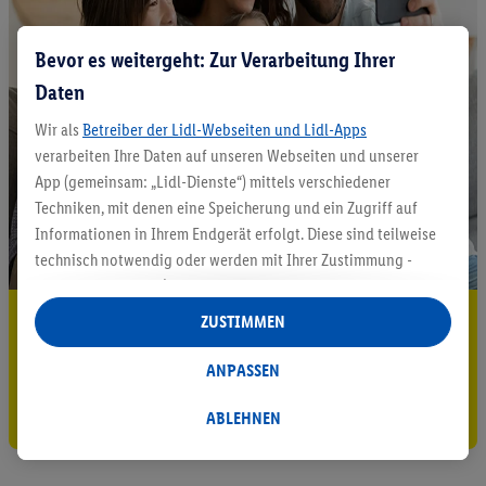
Bevor es weitergeht: Zur Verarbeitung Ihrer
Daten
Wir als
Betreiber der Lidl-Webseiten und Lidl-Apps
verarbeiten Ihre Daten auf unseren Webseiten und unserer
App (gemeinsam: „Lidl-Dienste“) mittels verschiedener
Techniken, mit denen eine Speicherung und ein Zugriff auf
Informationen in Ihrem Endgerät erfolgt. Diese sind teilweise
technisch notwendig oder werden mit Ihrer Zustimmung -
auch durch Partner (u.a.
als separat
oder gemeinsam
Verantwortliche; im Zusammenhang mit dem IAB TCF
5.95 € Versand sparen³²ᵃ
ZUSTIMMEN
insgesamt
6
Partner) - für komfortable Einstellungen, zur
Jetzt zum Newsletter anmelden
Statistik-Erstellung oder für personalisierte Werbung
ANPASSEN
innerhalb und außerhalb der Lidl-Dienste verwendet.
Gutschein sichern!
Datenverarbeitungen für personalisierte Werbung werden
ABLEHNEN
durchgeführt, um eigene Werbung auszusteuern und um
Dritten die Ausspielung von Werbung außerhalb der Lidl-