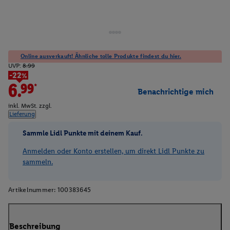
Online ausverkauft! Ähnliche tolle Produkte findest du hier.
UVP:
8.99
-22%
6.99*
Benachrichtige mich
inkl. MwSt. zzgl.
Lieferung
Sammle Lidl Punkte mit deinem Kauf.
Anmelden oder Konto erstellen, um direkt Lidl Punkte zu
sammeln.
Artikelnummer:
100383645
Beschreibung