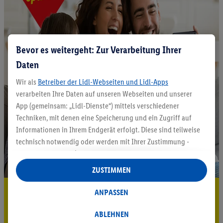
Bevor es weitergeht: Zur Verarbeitung Ihrer
Daten
Wir als
Betreiber der Lidl-Webseiten und Lidl-Apps
verarbeiten Ihre Daten auf unseren Webseiten und unserer
App (gemeinsam: „Lidl-Dienste“) mittels verschiedener
Techniken, mit denen eine Speicherung und ein Zugriff auf
Informationen in Ihrem Endgerät erfolgt. Diese sind teilweise
technisch notwendig oder werden mit Ihrer Zustimmung -
auch durch Partner (u.a.
als separat
oder gemeinsam
Verantwortliche; im Zusammenhang mit dem IAB TCF
ZUSTIMMEN
insgesamt
6
Partner) - für komfortable Einstellungen, zur
Statistik-Erstellung oder für personalisierte Werbung
5.95 € Versand sparen³²ᵃ
ANPASSEN
innerhalb und außerhalb der Lidl-Dienste verwendet.
Jetzt zum Newsletter anmelden
Datenverarbeitungen für personalisierte Werbung werden
ABLEHNEN