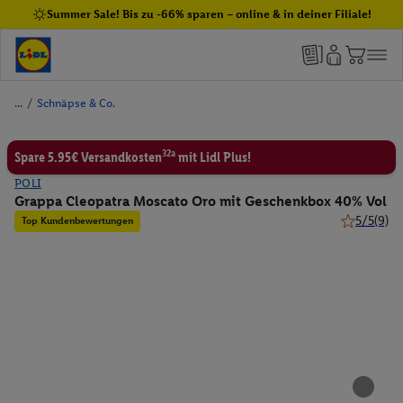
Summer Sale! Bis zu -66% sparen – online & in deiner Filiale!
/
Schnäpse & Co.
32a
Spare 5.95€ Versandkosten
mit Lidl Plus!
POLI
Grappa Cleopatra Moscato Oro mit Geschenkbox 40% Vol
5/5
(9)
Top Kundenbewertungen
5 von 5 Ste