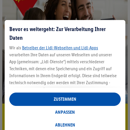
Bevor es weitergeht: Zur Verarbeitung Ihrer
Daten
Wir als
Betreiber der Lidl-Webseiten und Lidl-Apps
verarbeiten Ihre Daten auf unseren Webseiten und unserer
App (gemeinsam: „Lidl-Dienste“) mittels verschiedener
Techniken, mit denen eine Speicherung und ein Zugriff auf
Informationen in Ihrem Endgerät erfolgt. Diese sind teilweise
technisch notwendig oder werden mit Ihrer Zustimmung -
auch durch Partner (u.a.
als separat
oder gemeinsam
Verantwortliche; im Zusammenhang mit dem IAB TCF
ZUSTIMMEN
insgesamt
6
Partner) - für komfortable Einstellungen, zur
Statistik-Erstellung oder für personalisierte Werbung
5.95 € Versand sparen³²ᵃ
ANPASSEN
innerhalb und außerhalb der Lidl-Dienste verwendet.
Jetzt zum Newsletter anmelden
Datenverarbeitungen für personalisierte Werbung werden
ABLEHNEN