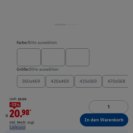
Farbe:
Bitte auswählen
Größe:
Bitte auswählen
360x469
420x469
435x569
470x568
UVP:
23.99
-12%
20.98*
ab
In den Warenkorb
inkl. MwSt. zzgl.
Lieferung