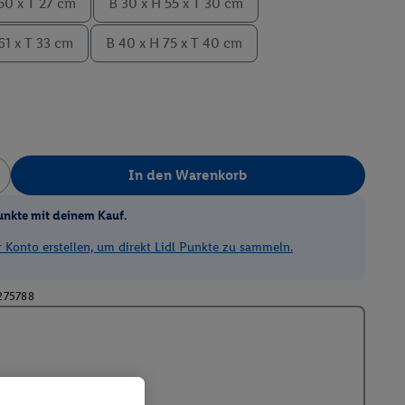
50 x T 27 cm
B 30 x H 55 x T 30 cm
61 x T 33 cm
B 40 x H 75 x T 40 cm
In den Warenkorb
unkte mit deinem Kauf.
Konto erstellen, um direkt Lidl Punkte zu sammeln.
275788