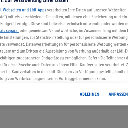
dl-Webseiten und Lidl-Apps
verarbeiten Ihre Daten auf unseren Webseiten
te“) mittels verschiedener Techniken, mit denen eine Speicherung und ein 
Endgerät erfolgt. Diese sind teilweise technisch notwendig oder werden m
5.95 € Versand spa
.
als separat
oder gemeinsam Verantwortliche; im Zusammenhang mit dem 
ble Einstellungen, zur Statistik-Erstellung oder für personalisierte Werbun
Jetzt zum Newsletter anmel
nste verwendet. Datenverarbeitungen für personalisierte Werbung werden
euern und um Dritten die Ausspielung von Werbung außerhalb der Lidl-Di
Gutschein sichern!
ehörigen zugeordneten Endgeräte zu ermöglichen. Sofern Sie Teilnehmer de
 für diese Zwecke auch Daten aus Ihrem Filial-Kaufverhalten verarbeitet
ber Ihr Kaufverhalten in den Lidl-Diensten zur Verfügung gestellt, damit di
folg von Werbekampagnen seiner Auftraggeber messen kann.
isierter Werbung basiert auf der Generierung von auch mit Daten von and
. Dies umfasst die Zusammenführung von Daten (z.B. über Ihre Nutzung der 
ABLEHNEN
ANPASSEN
dl-Diensten, Informationen aus Ihrem Kundenkonto - z.B. Alter oder Geschl
 auch über verschiedene Endgeräte und Lidl-Dienste hinweg einschließli
auf Informationen auf Ihren Endgeräten zur Erstellung von Zielgruppen (
nhang mit dem Ausspielen dieser Werbung erfolgen Verarbeitungen auch
bung, zur Zielgruppenforschung, zur Entwicklung von Angeboten sowie z