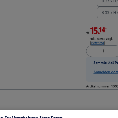
B 27 x H 
B 33 x H 
15.14*
ab
inkl. MwSt. zzgl.
Lieferung
Sammle Lidl P
Anmelden oder 
Artikelnummer:
100
t: Zur Verarbeitung Ihrer Daten