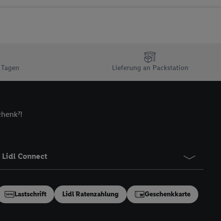
n Ihr bestehendes Lidl
n gemeinsamer
zielle Online-Kennung
Kennung verwenden
ung auszuspielen.
 Tagen
Lieferung an Packstation
 umgewandelte E-Mail-
 Utiq-Technologie in
chenk⁷!
 Sie verfügbar ist.
dresse und einer
en diese Kennung
nsten zu erfassen.
Lidl Connect
 von Dritten betrieben
gung speziell zur
ung generell zu
Lastschrift
Lidl Ratenzahlung
Geschenkkarte
en“/„Nutzung der
inwilligung (nur für