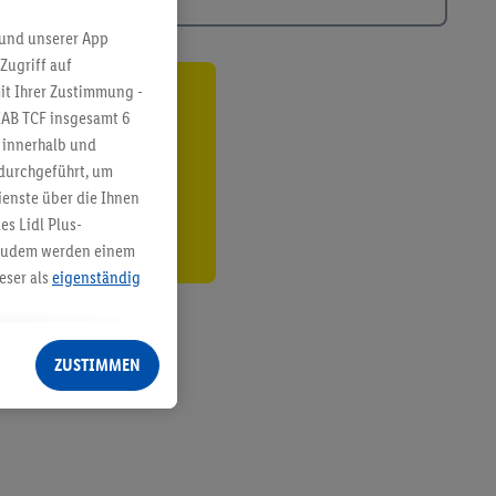
 und unserer App
Zugriff auf
it Ihrer Zustimmung -
ren³²ᵃ
IAB TCF insgesamt
6
g innerhalb und
den
 durchgeführt, um
enste über die Ihnen
s Lidl Plus-
. Zudem werden einem
eser als
eigenständig
eren Diensten
Lidl-Dienste, Ihr
ZUSTIMMEN
echt - sowie Ihre
ch dem Speichern von
sogenannten
 zur Leistungs-/
ur technischen