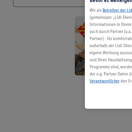
Wir als
Betreiber der Li
(gemeinsam: „Lidl-Diens
Informationen in Ihrem 
auch durch Partner (u.a
Partner) - für komforta
außerhalb der Lidl-Die
eigene Werbung auszust
und Ihren Haushaltsang
Programms sind, werden
der o.g. Partner Daten ü
Verantwortlicher
den Er
Die Erstellung personal
angereicherten Profilen
Kaufverhalten in den Li
genauen Standortdaten)
und/ oder dem Zugriff 
Segmenten). Im Zusamme
Erfolgsmessung der Wer