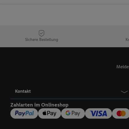
Sicherung und Optimie
Sofern Sie hier Ihre Zus
Plus-Konto einloggen, 
Verantwortlichkeit mit
zu erstellen (die sogen
können, um Sie in von 
Sichere Bestellung
K
Hierzu wird von uns un
Adresse in gemeinsamer 
Zudem erlauben Sie uns,
Melde 
den Lidl-Diensten einzus
Wenn das der Fall ist, g
Kundenkonto-Referenz, 
verwenden, um Sie wied
Kontakt
Insbesondere können Sie
werden, damit wir Ihnen
Zahlarten im Onlineshop
Nutzung der Utiq-Techno
widerrufen - jederzeit 
Telekommunikations-basi