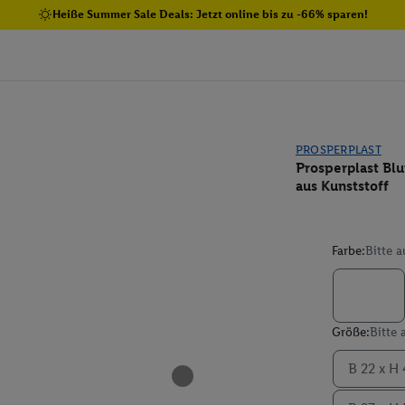
Heiße Summer Sale Deals: Jetzt online bis zu -66% sparen!
PROSPERPLAST
Prosperplast Bl
aus Kunststoff
Farbe:
Bitte 
Größe:
Bitte
B 22 x H 