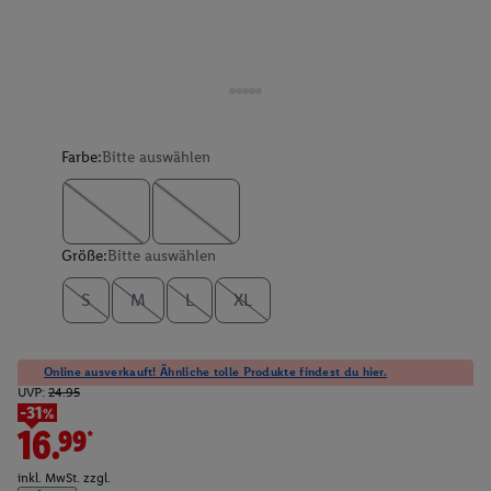
Farbe:
Bitte auswählen
Größe:
Bitte auswählen
S
M
L
XL
Online ausverkauft! Ähnliche tolle Produkte findest du hier.
UVP:
24.95
-31%
16.99*
inkl. MwSt. zzgl.