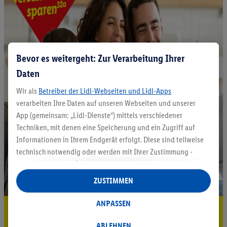
Bevor es weitergeht: Zur Verarbeitung Ihrer
Daten
Wir als
Betreiber der Lidl-Webseiten und Lidl-Apps
verarbeiten Ihre Daten auf unseren Webseiten und unserer
App (gemeinsam: „Lidl-Dienste“) mittels verschiedener
Techniken, mit denen eine Speicherung und ein Zugriff auf
Informationen in Ihrem Endgerät erfolgt. Diese sind teilweise
technisch notwendig oder werden mit Ihrer Zustimmung -
auch durch Partner (u.a.
als separat
oder gemeinsam
Verantwortliche; im Zusammenhang mit dem IAB TCF
ZUSTIMMEN
insgesamt
6
Partner) - für komfortable Einstellungen, zur
Statistik-Erstellung oder für personalisierte Werbung
ANPASSEN
5.95 € Versand sparen³²ᵃ
innerhalb und außerhalb der Lidl-Dienste verwendet.
Datenverarbeitungen für personalisierte Werbung werden
ABLEHNEN