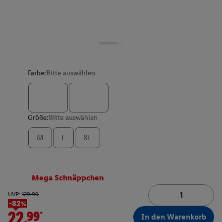
Farbe:
Bitte auswählen
Größe:
Bitte auswählen
M
L
XL
Mega Schnäppchen
UVP:
129.99
-82%
22.99*
In den Warenkorb