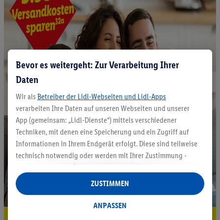
Bevor es weitergeht: Zur Verarbeitung Ihrer
Daten
Wir als
Betreiber der Lidl-Webseiten und Lidl-Apps
verarbeiten Ihre Daten auf unseren Webseiten und unserer
App (gemeinsam: „Lidl-Dienste“) mittels verschiedener
Techniken, mit denen eine Speicherung und ein Zugriff auf
Informationen in Ihrem Endgerät erfolgt. Diese sind teilweise
technisch notwendig oder werden mit Ihrer Zustimmung -
auch durch Partner (u.a.
als separat
oder gemeinsam
Verantwortliche; im Zusammenhang mit dem IAB TCF
ZUSTIMMEN
insgesamt
6
Partner) - für komfortable Einstellungen, zur
Statistik-Erstellung oder für personalisierte Werbung
ANPASSEN
innerhalb und außerhalb der Lidl-Dienste verwendet.