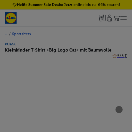
Heiße Summer Sale Deals: Jetzt online bis zu -66% sparen!
/
Sportshirts
PUMA
Kleinkinder T-Shirt »Big Logo Cat« mit Baumwolle
5/5
(1)
5 von 5 St