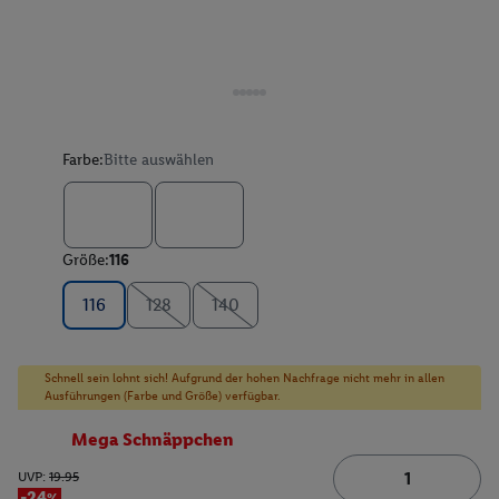
Farbe:
Bitte auswählen
Größe:
116
116
128
140
Schnell sein lohnt sich! Aufgrund der hohen Nachfrage nicht mehr in allen
Ausführungen (Farbe und Größe) verfügbar.
Mega Schnäppchen
UVP:
19.95
-24%