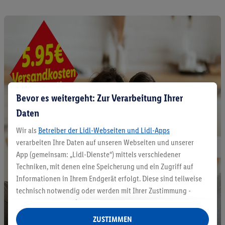
Bevor es weitergeht: Zur Verarbeitung Ihrer
Daten
Wir als
Betreiber der Lidl-Webseiten und Lidl-Apps
verarbeiten Ihre Daten auf unseren Webseiten und unserer
App (gemeinsam: „Lidl-Dienste“) mittels verschiedener
Techniken, mit denen eine Speicherung und ein Zugriff auf
Informationen in Ihrem Endgerät erfolgt. Diese sind teilweise
technisch notwendig oder werden mit Ihrer Zustimmung -
auch durch Partner (u.a.
als separat
oder gemeinsam
Verantwortliche; im Zusammenhang mit dem IAB TCF
ZUSTIMMEN