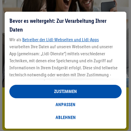
Bevor es weitergeht: Zur Verarbeitung Ihrer
Daten
Wir als
Betreiber der Lidl-Webseiten und Lidl-Apps
verarbeiten Ihre Daten auf unseren Webseiten und unserer
App (gemeinsam: „Lidl-Dienste“) mittels verschiedener
Techniken, mit denen eine Speicherung und ein Zugriff auf
Informationen in Ihrem Endgerät erfolgt. Diese sind teilweise
technisch notwendig oder werden mit Ihrer Zustimmung -
auch durch Partner (u.a.
als separat
oder gemeinsam
Verantwortliche; im Zusammenhang mit dem IAB TCF
ZUSTIMMEN
5.95 € Versand sparen³²ᵃ
insgesamt
6
Partner) - für komfortable Einstellungen, zur
Statistik-Erstellung oder für personalisierte Werbung
ANPASSEN
Jetzt zum Newsletter anmelden
innerhalb und außerhalb der Lidl-Dienste verwendet.
Datenverarbeitungen für personalisierte Werbung werden
ABLEHNEN
Gutschein sichern!
durchgeführt, um eigene Werbung auszusteuern und um
Dritten die Ausspielung von Werbung außerhalb der Lidl-