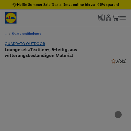
Heiße Summer Sale Deals: Jetzt online bis zu -66% sparen!
/
Gartenmöbelsets
QUADRATO OUTDOOR
Loungeset »Textilen«, 5-teilig, aus
witterungsbeständigen Material
3/5
(2)
3 von 5 St