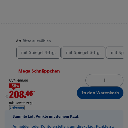
Art:
Bitte auswählen
mit Spiegel 4-trg.
mit Spiegel 6-trg.
mit Spie
Mega Schnäppchen
UVP:
499.00
-58%
208.46*
In den Warenkorb
ab
inkl. MwSt. zzgl.
Lieferung
Sammle Lidl Punkte mit deinem Kauf.
Anmelden oder Konto erstellen, um direkt Lidl Punkte zu