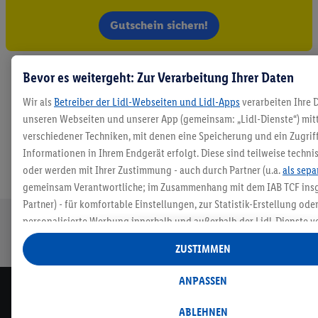
Gutschein sichern!
Bevor es weitergeht: Zur Verarbeitung Ihrer Daten
Wir als
Betreiber der Lidl-Webseiten und Lidl-Apps
verarbeiten Ihre 
unseren Webseiten und unserer App (gemeinsam: „Lidl-Dienste“) mit
verschiedener Techniken, mit denen eine Speicherung und ein Zugrif
Informationen in Ihrem Endgerät erfolgt. Diese sind teilweise techn
oder werden mit Ihrer Zustimmung - auch durch Partner (u.a.
als sepa
gemeinsam Verantwortliche; im Zusammenhang mit dem IAB TCF in
Partner) - für komfortable Einstellungen, zur Statistik-Erstellung oder
personalisierte Werbung innerhalb und außerhalb der Lidl-Dienste v
Sichere
Kostenlose
Rückgabefrist
Lieferung an
Datenverarbeitungen für personalisierte Werbung werden durchgefü
ZUSTIMMEN
Bestellung
Retoure
von 30 Tagen
Packstation
eigene Werbung auszusteuern und um Dritten die Ausspielung von
außerhalb der Lidl-Dienste über die Ihnen und Ihren Haushaltsangeh
ANPASSEN
zugeordneten Endgeräte zu ermöglichen. Sofern Sie Teilnehmer des Li
Newsletter
Programms sind, werden für diese Zwecke auch Daten aus Ihrem Filia
ABLEHNEN
Melde dich zum Lidl Newsletter an & sichere dir dein