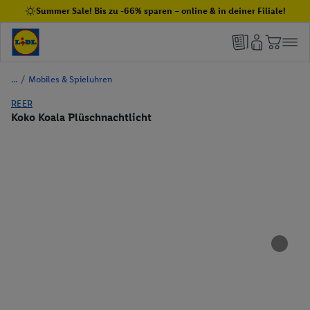
Summer Sale! Bis zu -66% sparen – online & in deiner Filiale!
/
Mobiles & Spieluhren
REER
Koko Koala Plüschnachtlicht