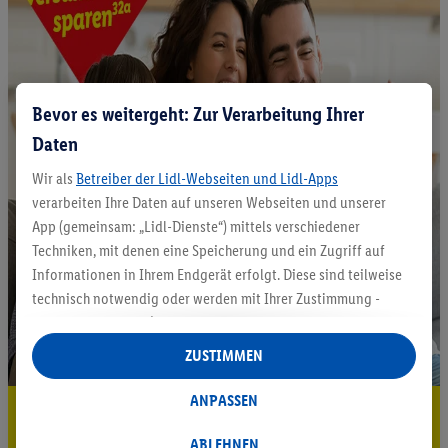
Bevor es weitergeht: Zur Verarbeitung Ihrer
Daten
Wir als
Betreiber der Lidl-Webseiten und Lidl-Apps
verarbeiten Ihre Daten auf unseren Webseiten und unserer
App (gemeinsam: „Lidl-Dienste“) mittels verschiedener
Techniken, mit denen eine Speicherung und ein Zugriff auf
Informationen in Ihrem Endgerät erfolgt. Diese sind teilweise
technisch notwendig oder werden mit Ihrer Zustimmung -
auch durch Partner (u.a.
als separat
oder gemeinsam
Verantwortliche; im Zusammenhang mit dem IAB TCF
ZUSTIMMEN
insgesamt
6
Partner) - für komfortable Einstellungen, zur
Statistik-Erstellung oder für personalisierte Werbung
ANPASSEN
5.95 € Versand sparen³²ᵃ
innerhalb und außerhalb der Lidl-Dienste verwendet.
Datenverarbeitungen für personalisierte Werbung werden
ABLEHNEN