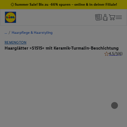
Summer Sale! Bis zu -66% sparen – online & in deiner Filiale!
/
Haarpflege & Haarstyling
REMINGTON
Haarglätter »S1515« mit Keramik-Turmalin-Beschichtung
4.5/5
(6)
4.5 von 5 St