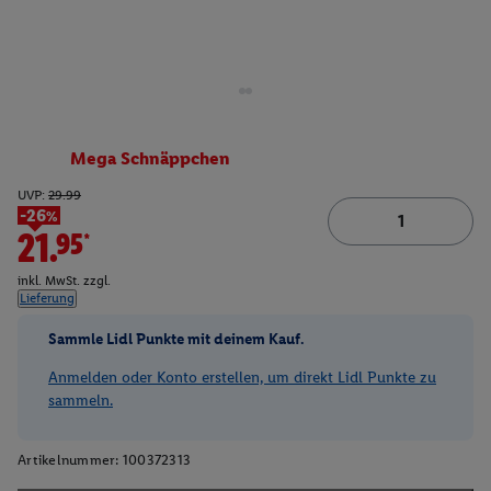
Mega Schnäppchen
UVP:
29.99
-26%
21.95*
inkl. MwSt. zzgl.
Lieferung
Sammle Lidl Punkte mit deinem Kauf.
Anmelden oder Konto erstellen, um direkt Lidl Punkte zu
sammeln.
Artikelnummer:
100372313