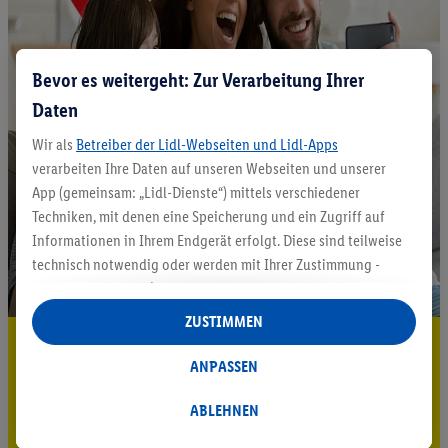
Bevor es weitergeht: Zur Verarbeitung Ihrer
Daten
Wir als
Betreiber der Lidl-Webseiten und Lidl-Apps
verarbeiten Ihre Daten auf unseren Webseiten und unserer
App (gemeinsam: „Lidl-Dienste“) mittels verschiedener
Techniken, mit denen eine Speicherung und ein Zugriff auf
Informationen in Ihrem Endgerät erfolgt. Diese sind teilweise
technisch notwendig oder werden mit Ihrer Zustimmung -
auch durch Partner (u.a.
als separat
oder gemeinsam
Verantwortliche; im Zusammenhang mit dem IAB TCF
ZUSTIMMEN
insgesamt
6
Partner) - für komfortable Einstellungen, zur
5.95 € Versand sparen³²ᵃ
Statistik-Erstellung oder für personalisierte Werbung
ANPASSEN
Jetzt zum Newsletter anmelden
innerhalb und außerhalb der Lidl-Dienste verwendet.
Datenverarbeitungen für personalisierte Werbung werden
ABLEHNEN
Gutschein sichern!
durchgeführt, um eigene Werbung auszusteuern und um