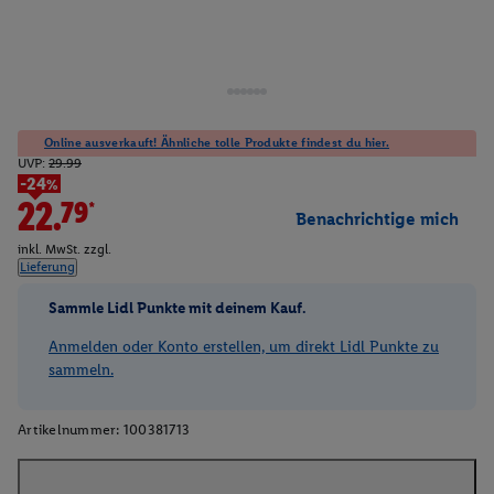
Online ausverkauft! Ähnliche tolle Produkte findest du hier.
UVP:
29.99
-24%
22.79*
Benachrichtige mich
inkl. MwSt. zzgl.
Lieferung
Sammle Lidl Punkte mit deinem Kauf.
Anmelden oder Konto erstellen, um direkt Lidl Punkte zu
sammeln.
Artikelnummer:
100381713