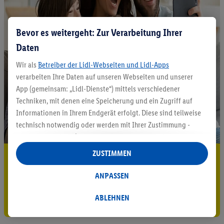
Bevor es weitergeht: Zur Verarbeitung Ihrer
Daten
Wir als
Betreiber der Lidl-Webseiten und Lidl-Apps
verarbeiten Ihre Daten auf unseren Webseiten und unserer
App (gemeinsam: „Lidl-Dienste“) mittels verschiedener
Techniken, mit denen eine Speicherung und ein Zugriff auf
Informationen in Ihrem Endgerät erfolgt. Diese sind teilweise
technisch notwendig oder werden mit Ihrer Zustimmung -
auch durch Partner (u.a.
als separat
oder gemeinsam
Verantwortliche; im Zusammenhang mit dem IAB TCF
ZUSTIMMEN
5.95 € Versand sparen³²ᵃ
insgesamt
6
Partner) - für komfortable Einstellungen, zur
Statistik-Erstellung oder für personalisierte Werbung
Jetzt zum Newsletter anmelden
ANPASSEN
innerhalb und außerhalb der Lidl-Dienste verwendet.
Datenverarbeitungen für personalisierte Werbung werden
ABLEHNEN
Gutschein sichern!
durchgeführt, um eigene Werbung auszusteuern und um
Dritten die Ausspielung von Werbung außerhalb der Lidl-