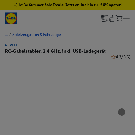
Heiße Summer Sale Deals: Jetzt online bis zu -66% sparen!
/
Spielzeugautos & Fahrzeuge
REVELL
RC-Gabelstabler, 2.4 GHz, inkl. USB-Ladegerät
4.3/5
(6)
4.3 von 5 St