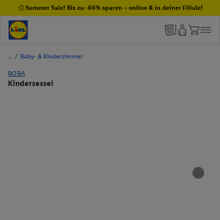
Summer Sale! Bis zu -66% sparen – online & in deiner Filiale!
/
Baby- & Kinderzimmer
ROBA
Kindersessel