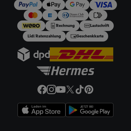
Ihnen personalisierte Werbung auszuspielen. Hierzu wird von
uns und einem der anderen oben genannten Partner auch Ihre
in einen Hashwert umgewandelte E-Mail-Adresse in
gemeinsamer Verantwortlichkeit verarbeitet.
Rechnung
Lastschrift
Zudem erlauben Sie uns, der Utiq SA/NV („Utiq“) und
Lidl Ratenzahlung
Geschenkkarte
Ihrem
Telekommunikationsnetzbetreiber
, die Utiq-Technologie
in den Lidl-Diensten einzusetzen. Utiq prüft zunächst anhand
Ihrer IP-Adresse, ob die Technologie für Sie verfügbar ist.
Wenn das der Fall ist, gibt Utiq Ihre IP-Adresse an Ihren
Netzbetreiber weiter, der anhand der IP-Adresse und einer
Kundenkonto-Referenz, wie z.B. Ihrer Mobilfunknummer, eine
Kennung für Utiq erstellt. Wir werden diese Kennung
verwenden, um Sie wiederzuerkennen und Erkenntnisse über
Ihr Nutzungsverhalten in den Lidl-Diensten zu erfassen.
Insbesondere können Sie mittels dieser Technologie auch auf
Diensten wiedererkannt werden, die von Dritten betrieben
werden, damit wir Ihnen dort personalisierte Werbung
ausspielen können. Sie können Ihre Einwilligung speziell zur
Rechtliche Informationen
Nutzung der Utiq-Technologie - zusätzlich zur weiter unten