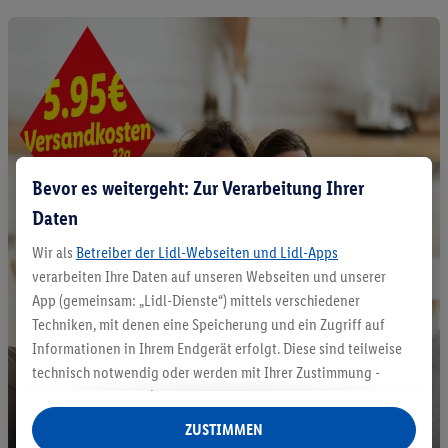
Bevor es weitergeht: Zur Verarbeitung Ihrer
Daten
Wir als
Betreiber der Lidl-Webseiten und Lidl-Apps
verarbeiten Ihre Daten auf unseren Webseiten und unserer
App (gemeinsam: „Lidl-Dienste“) mittels verschiedener
Techniken, mit denen eine Speicherung und ein Zugriff auf
Informationen in Ihrem Endgerät erfolgt. Diese sind teilweise
technisch notwendig oder werden mit Ihrer Zustimmung -
auch durch Partner (u.a.
als separat
oder gemeinsam
Verantwortliche; im Zusammenhang mit dem IAB TCF
ZUSTIMMEN
insgesamt
6
Partner) - für komfortable Einstellungen, zur