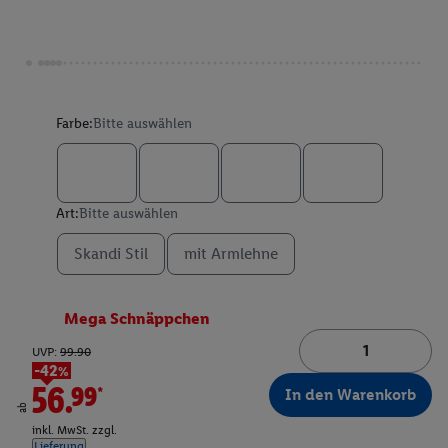
Farbe:
Bitte auswählen
Art:
Bitte auswählen
Skandi Stil
mit Armlehne
Mega Schnäppchen
UVP:
99.90
-42%
56.99*
In den Warenkorb
ab
inkl. MwSt. zzgl.
Lieferung