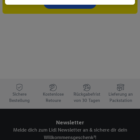
Gutschein sichern!
Dritten die Ausspielung von Werbung außerhalb der Lidl-
Dienste über die Ihnen und Ihren Haushaltsangehörigen
zugeordneten Endgeräte zu ermöglichen. Sofern Sie
Teilnehmer des Lidl Plus-Programms sind, werden für diese
Zwecke auch Daten aus Ihrem Filial-Kaufverhalten verarbeitet.
Zudem werden einem der o.g. Partner Daten über Ihr
Kaufverhalten in den Lidl-Diensten zur Verfügung gestellt,
damit dieser als
eigenständig Verantwortlicher
den Erfolg von
Werbekampagnen seiner Auftraggeber messen kann.
Die Erstellung personalisierter Werbung basiert auf der
Generierung von auch mit Daten von anderen Diensten
angereicherten Profilen. Dies umfasst die Zusammenführung
Sichere
Kostenlose
Rückgabefrist
Lieferung an
von Daten (z.B. über Ihre Nutzung der Lidl-Dienste, Ihr
Bestellung
Retoure
von 30 Tagen
Packstation
Kaufverhalten in den Lidl-Diensten, Informationen aus Ihrem
Kundenkonto - z.B. Alter oder Geschlecht - sowie Ihre genauen
Standortdaten) auch über verschiedene Endgeräte und Lidl-
Newsletter
Dienste hinweg einschließlich dem Speichern von und/ oder
Melde dich zum Lidl Newsletter an & sichere dir dein
dem Zugriff auf Informationen auf Ihren Endgeräten zur
Willkommensgeschenk⁷!