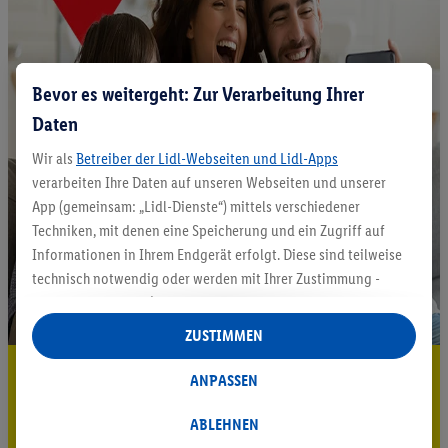
Bevor es weitergeht: Zur Verarbeitung Ihrer
Daten
Wir als
Betreiber der Lidl-Webseiten und Lidl-Apps
verarbeiten Ihre Daten auf unseren Webseiten und unserer
App (gemeinsam: „Lidl-Dienste“) mittels verschiedener
Techniken, mit denen eine Speicherung und ein Zugriff auf
Informationen in Ihrem Endgerät erfolgt. Diese sind teilweise
technisch notwendig oder werden mit Ihrer Zustimmung -
auch durch Partner (u.a.
als separat
oder gemeinsam
Verantwortliche; im Zusammenhang mit dem IAB TCF
ZUSTIMMEN
insgesamt
6
Partner) - für komfortable Einstellungen, zur
5.95 € Versand sparen³²ᵃ
Statistik-Erstellung oder für personalisierte Werbung
ANPASSEN
innerhalb und außerhalb der Lidl-Dienste verwendet.
Jetzt zum Newsletter anmelden
Datenverarbeitungen für personalisierte Werbung werden
ABLEHNEN
durchgeführt, um eigene Werbung auszusteuern und um