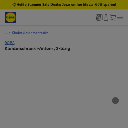
Heiße Summer Sale Deals: Jetzt online bis zu -66% sparen!
/
Kinderkleiderschränke
ROBA
Kleiderschrank »Anton«, 2-türig