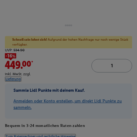
Schnell sein lohnt sich!
Aufgrund der hohen Nachfrage nur noch wenige Stück
verfügbar.
UVP:
534.90
-16%
449.00*
inkl. MwSt. zzgl.
Lieferung
Sammle Lidl Punkte mit deinem Kauf.
Anmelden oder Konto erstellen, um direkt Lidl Punkte zu
sammeln.
Bequem in 3-24 monatlichen Raten zahlen
Zum Ratenrechner und rechtliche Hinweise