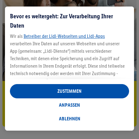
Bevor es weitergeht: Zur Verarbeitung Ihrer
Daten
Wir als
Betreiber der Lidl-Webseiten und Lidl-Apps
verarbeiten Ihre Daten auf unseren Webseiten und unserer
App (gemeinsam: „Lidl-Dienste“) mittels verschiedener
Techniken, mit denen eine Speicherung und ein Zugriff auf
Informationen in Ihrem Endgerät erfolgt. Diese sind teilweise
technisch notwendig oder werden mit Ihrer Zustimmung -
auch durch Partner (u.a.
als separat
oder gemeinsam
Verantwortliche; im Zusammenhang mit dem IAB TCF
5.95 € Versand sparen³²ᵃ
ZUSTIMMEN
insgesamt
6
Partner) - für komfortable Einstellungen, zur
Jetzt zum Newsletter anmelden
Statistik-Erstellung oder für personalisierte Werbung
ANPASSEN
innerhalb und außerhalb der Lidl-Dienste verwendet.
Gutschein sichern!
Datenverarbeitungen für personalisierte Werbung werden
ABLEHNEN
durchgeführt, um eigene Werbung auszusteuern und um
Dritten die Ausspielung von Werbung außerhalb der Lidl-