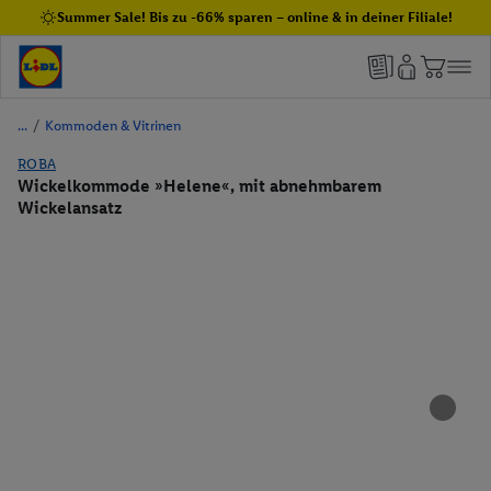
Summer Sale! Bis zu -66% sparen – online & in deiner Filiale!
/
Kommoden & Vitrinen
ROBA
Wickelkommode »Helene«, mit abnehmbarem
Wickelansatz