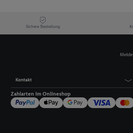
Sofern Sie hier Ihre Zus
Plus-Konto einloggen, 
Verantwortlichkeit mit
zu erstellen (die sogen
Sichere Bestellung
K
können, um Sie in von 
Hierzu wird von uns un
Adresse in gemeinsamer 
Melde 
Zudem erlauben Sie uns,
den Lidl-Diensten einzus
Wenn das der Fall ist, g
Kundenkonto-Referenz, 
Kontakt
verwenden, um Sie wied
Insbesondere können Sie
Zahlarten im Onlineshop
werden, damit wir Ihnen
Nutzung der Utiq-Techno
widerrufen - jederzeit 
Telekommunikations-basi
die Lidl-Dienste) wider