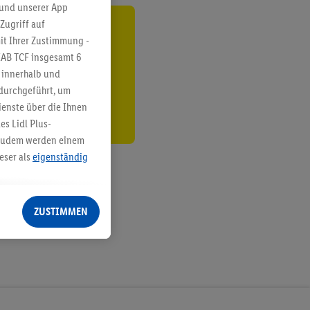
 und unserer App
Zugriff auf
ren³²ᵃ
it Ihrer Zustimmung -
IAB TCF insgesamt
6
den
g innerhalb und
 durchgeführt, um
enste über die Ihnen
s Lidl Plus-
. Zudem werden einem
eser als
eigenständig
eren Diensten
Lidl-Dienste, Ihr
ZUSTIMMEN
echt - sowie Ihre
ch dem Speichern von
sogenannten
 zur Leistungs-/
ur technischen