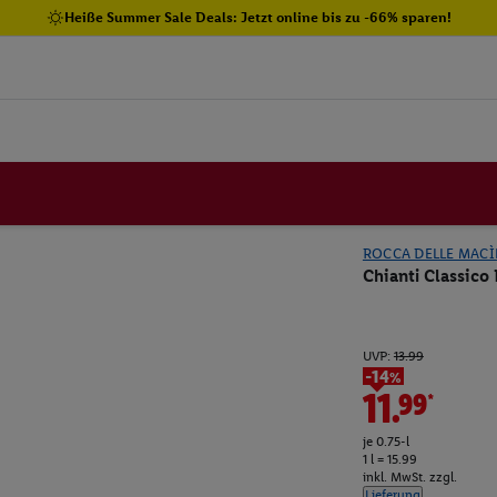
Heiße Summer Sale Deals: Jetzt online bis zu -66% sparen!
ROCCA DELLE MACÌ
Chianti Classic
UVP:
13.99
-14%
11.99*
je 0.75-l
1 l = 15.99
inkl. MwSt. zzgl.
Lieferung