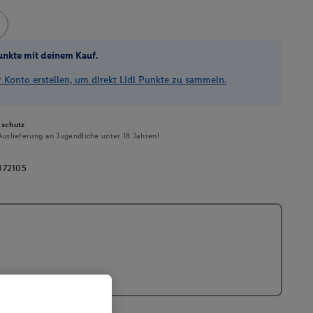
unkte mit deinem Kauf.
Konto erstellen, um direkt Lidl Punkte zu sammeln.
schutz
uslieferung an Jugendliche unter 18 Jahren!
372105