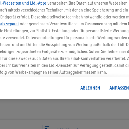
dl-Webseiten und Lidl-Apps
verarbeiten Ihre Daten auf unseren Webseiten
te“) mittels verschiedener Techniken, mit denen eine Speicherung und ein 
5.95 € Versand spa
Endgerät erfolgt. Diese sind teilweise technisch notwendig oder werden m
.
als separat
oder gemeinsam Verantwortliche; im Zusammenhang mit dem 
Jetzt zum Newsletter anmel
ble Einstellungen, zur Statistik-Erstellung oder für personalisierte Werbun
nste verwendet. Datenverarbeitungen für personalisierte Werbung werden
Gutschein sichern!
euern und um Dritten die Ausspielung von Werbung außerhalb der Lidl-Di
ehörigen zugeordneten Endgeräte zu ermöglichen. Sofern Sie Teilnehmer de
 für diese Zwecke auch Daten aus Ihrem Filial-Kaufverhalten verarbeitet
ber Ihr Kaufverhalten in den Lidl-Diensten zur Verfügung gestellt, damit di
folg von Werbekampagnen seiner Auftraggeber messen kann.
isierter Werbung basiert auf der Generierung von auch mit Daten von and
. Dies umfasst die Zusammenführung von Daten (z.B. über Ihre Nutzung der 
ABLEHNEN
ANPASSEN
dl-Diensten, Informationen aus Ihrem Kundenkonto - z.B. Alter oder Geschl
 auch über verschiedene Endgeräte und Lidl-Dienste hinweg einschließli
auf Informationen auf Ihren Endgeräten zur Erstellung von Zielgruppen (
nhang mit dem Ausspielen dieser Werbung erfolgen Verarbeitungen auch
bung, zur Zielgruppenforschung, zur Entwicklung von Angeboten sowie z
rung dieser Werbeausspielungen.