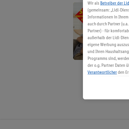
Wir als
Betreiber der Li
(gemeinsam: „Lidl-Diens
Informationen in Ihrem 
auch durch Partner (u.a
Partner) - für komforta
außerhalb der Lidl-Die
eigene Werbung auszust
und Ihren Haushaltsang
Programms sind, werden
der o.g. Partner Daten ü
Verantwortlicher
den Er
Die Erstellung personal
angereicherten Profilen
Kaufverhalten in den Li
genauen Standortdaten)
und/ oder dem Zugriff 
Segmenten). Im Zusamme
Erfolgsmessung der Wer
Sicherung und Optimie