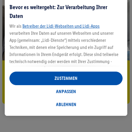
Bevor es weitergeht: Zur Verarbeitung Ihrer
Daten
Wir als
Betreiber der Lidl-Webseiten und Lidl-Apps
verarbeiten Ihre Daten auf unseren Webseiten und unserer
App (gemeinsam: „Lidl-Dienste“) mittels verschiedener
Techniken, mit denen eine Speicherung und ein Zugriff auf
Informationen in Ihrem Endgerät erfolgt. Diese sind teilweise
technisch notwendig oder werden mit Ihrer Zustimmung -
5.95 € Versand sparen³²ᵃ
auch durch Partner (u.a.
als separat
oder gemeinsam
Verantwortliche; im Zusammenhang mit dem IAB TCF
ZUSTIMMEN
Jetzt zum Newsletter anmelden
insgesamt
6
Partner) - für komfortable Einstellungen, zur
Statistik-Erstellung oder für personalisierte Werbung
ANPASSEN
Gutschein sichern!
innerhalb und außerhalb der Lidl-Dienste verwendet.
Datenverarbeitungen für personalisierte Werbung werden
ABLEHNEN
durchgeführt, um eigene Werbung auszusteuern und um
Dritten die Ausspielung von Werbung außerhalb der Lidl-
Dienste über die Ihnen und Ihren Haushaltsangehörigen