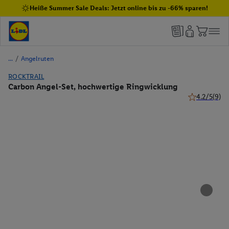
Heiße Summer Sale Deals: Jetzt online bis zu -66% sparen!
/
Angelruten
ROCKTRAIL
Carbon Angel-Set, hochwertige Ringwicklung
4.2/5
(9)
4.2 von 5 St