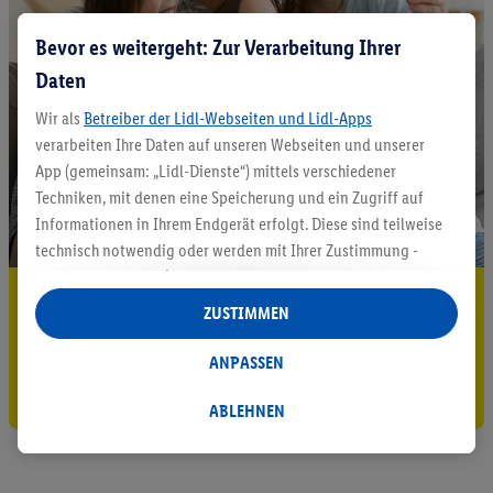
Bevor es weitergeht: Zur Verarbeitung Ihrer
Daten
Wir als
Betreiber der Lidl-Webseiten und Lidl-Apps
verarbeiten Ihre Daten auf unseren Webseiten und unserer
App (gemeinsam: „Lidl-Dienste“) mittels verschiedener
Techniken, mit denen eine Speicherung und ein Zugriff auf
Informationen in Ihrem Endgerät erfolgt. Diese sind teilweise
technisch notwendig oder werden mit Ihrer Zustimmung -
auch durch Partner (u.a.
als separat
oder gemeinsam
5.95 € Versand sparen³²ᵃ
Verantwortliche; im Zusammenhang mit dem IAB TCF
ZUSTIMMEN
insgesamt
6
Partner) - für komfortable Einstellungen, zur
Jetzt zum Newsletter anmelden
Statistik-Erstellung oder für personalisierte Werbung
ANPASSEN
innerhalb und außerhalb der Lidl-Dienste verwendet.
Gutschein sichern!
Datenverarbeitungen für personalisierte Werbung werden
ABLEHNEN
durchgeführt, um eigene Werbung auszusteuern und um
Dritten die Ausspielung von Werbung außerhalb der Lidl-
Dienste über die Ihnen und Ihren Haushaltsangehörigen