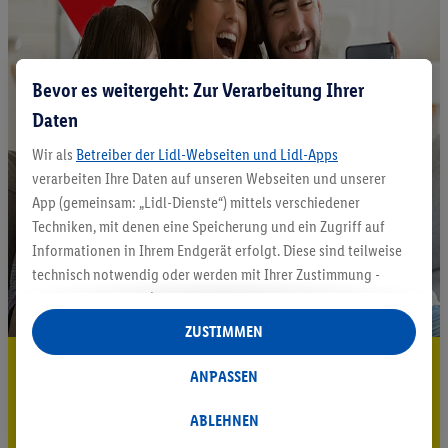
Bevor es weitergeht: Zur Verarbeitung Ihrer
Daten
Wir als
Betreiber der Lidl-Webseiten und Lidl-Apps
verarbeiten Ihre Daten auf unseren Webseiten und unserer
App (gemeinsam: „Lidl-Dienste“) mittels verschiedener
Techniken, mit denen eine Speicherung und ein Zugriff auf
Informationen in Ihrem Endgerät erfolgt. Diese sind teilweise
technisch notwendig oder werden mit Ihrer Zustimmung -
auch durch Partner (u.a.
als separat
oder gemeinsam
Verantwortliche; im Zusammenhang mit dem IAB TCF
ZUSTIMMEN
insgesamt
6
Partner) - für komfortable Einstellungen, zur
5.95 € Versand sparen³²ᵃ
Statistik-Erstellung oder für personalisierte Werbung
ANPASSEN
innerhalb und außerhalb der Lidl-Dienste verwendet.
Jetzt zum Newsletter anmelden
Datenverarbeitungen für personalisierte Werbung werden
ABLEHNEN
durchgeführt, um eigene Werbung auszusteuern und um
Gutschein sichern!