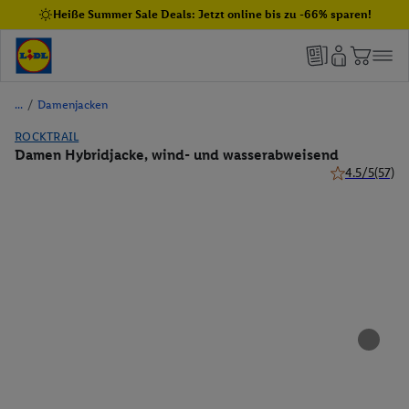
Heiße Summer Sale Deals: Jetzt online bis zu -66% sparen!
/
Damenjacken
ROCKTRAIL
Damen Hybridjacke, wind- und wasserabweisend
4.5/5
(57)
4.5 von 5 Ste