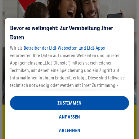
Bevor es weitergeht: Zur Verarbeitung Ihrer
Daten
Wir als
Betreiber der Lidl-Webseiten und Lidl-Apps
verarbeiten Ihre Daten auf unseren Webseiten und unserer
App (gemeinsam: „Lidl-Dienste“) mittels verschiedener
Techniken, mit denen eine Speicherung und ein Zugriff auf
Informationen in Ihrem Endgerät erfolgt. Diese sind teilweise
technisch notwendig oder werden mit Ihrer Zustimmung -
auch durch Partner (u.a.
als separat
oder gemeinsam
Verantwortliche; im Zusammenhang mit dem IAB TCF
ZUSTIMMEN
insgesamt
6
Partner) - für komfortable Einstellungen, zur
5.95 € Versand sparen³²ᵃ
Statistik-Erstellung oder für personalisierte Werbung
ANPASSEN
innerhalb und außerhalb der Lidl-Dienste verwendet.
Jetzt zum Newsletter anmelden
Datenverarbeitungen für personalisierte Werbung werden
ABLEHNEN
durchgeführt, um eigene Werbung auszusteuern und um
Gutschein sichern!