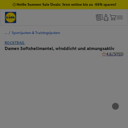
Heiße Summer Sale Deals: Jetzt online bis zu -66% sparen!
/
Sportjacken & Trainingsjacken
ROCKTRAIL
Damen Softshellmantel, winddicht und atmungsaktiv
4.6/5
(155)
4.6 von 5 Ster