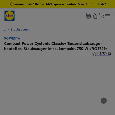
Summer Sale! Bis zu -66% sparen – online & in deiner Filiale!
/
Staubsauger
ROWENTA
Compact Power Cyclonic Classic+ Bodenstaubsauger
beutellos, Staubsauger leise, kompakt, 750 W »RO3721«
4.5/5
(46)
4.5 von 5 Ster