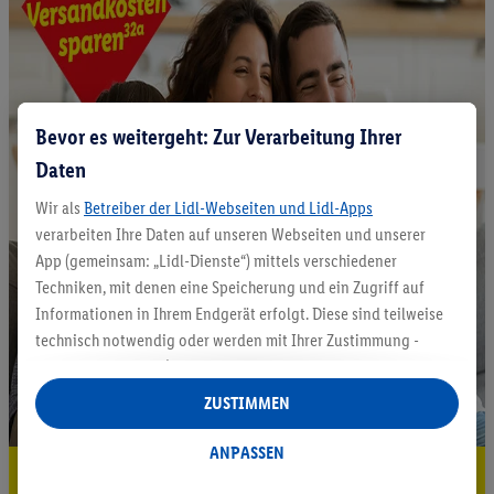
Bevor es weitergeht: Zur Verarbeitung Ihrer
Daten
Wir als
Betreiber der Lidl-Webseiten und Lidl-Apps
verarbeiten Ihre Daten auf unseren Webseiten und unserer
App (gemeinsam: „Lidl-Dienste“) mittels verschiedener
Techniken, mit denen eine Speicherung und ein Zugriff auf
Informationen in Ihrem Endgerät erfolgt. Diese sind teilweise
technisch notwendig oder werden mit Ihrer Zustimmung -
auch durch Partner (u.a.
als separat
oder gemeinsam
Verantwortliche; im Zusammenhang mit dem IAB TCF
ZUSTIMMEN
insgesamt
6
Partner) - für komfortable Einstellungen, zur
Statistik-Erstellung oder für personalisierte Werbung
ANPASSEN
innerhalb und außerhalb der Lidl-Dienste verwendet.
5.95 € Versand sparen³²ᵃ