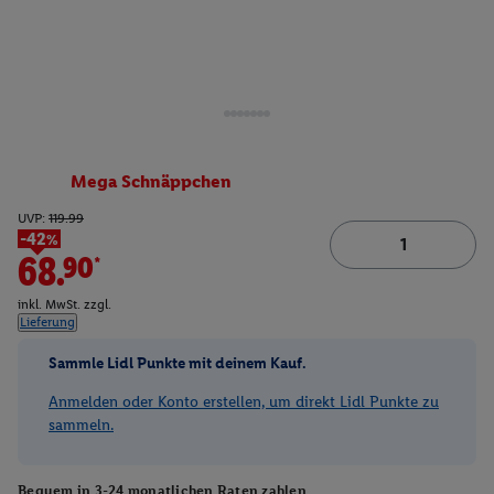
Mega Schnäppchen
UVP:
119.99
-42%
68.90*
inkl. MwSt. zzgl.
Lieferung
Sammle Lidl Punkte mit deinem Kauf.
Anmelden oder Konto erstellen, um direkt Lidl Punkte zu
sammeln.
Bequem in 3-24 monatlichen Raten zahlen