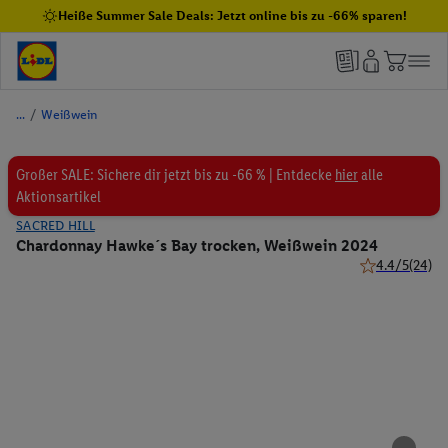
Heiße Summer Sale Deals: Jetzt online bis zu -66% sparen!
/
Weißwein
Großer SALE: Sichere dir jetzt bis zu -66 % | Entdecke
hier
alle
Aktionsartikel
SACRED HILL
Chardonnay Hawke´s Bay trocken, Weißwein 2024
4.4/5
(24)
4.4 von 5 Ster