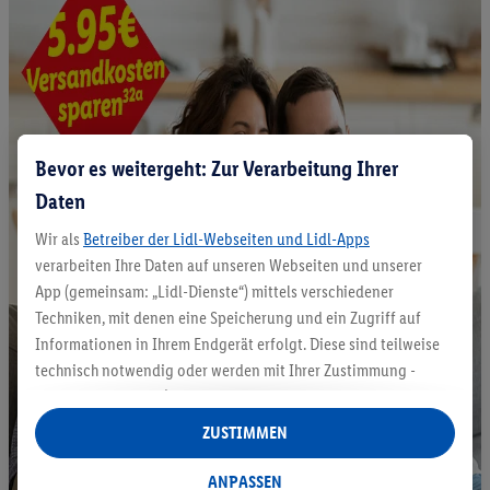
Bevor es weitergeht: Zur Verarbeitung Ihrer
Daten
Wir als
Betreiber der Lidl-Webseiten und Lidl-Apps
verarbeiten Ihre Daten auf unseren Webseiten und unserer
App (gemeinsam: „Lidl-Dienste“) mittels verschiedener
Techniken, mit denen eine Speicherung und ein Zugriff auf
Informationen in Ihrem Endgerät erfolgt. Diese sind teilweise
technisch notwendig oder werden mit Ihrer Zustimmung -
auch durch Partner (u.a.
als separat
oder gemeinsam
Verantwortliche; im Zusammenhang mit dem IAB TCF
ZUSTIMMEN
insgesamt
6
Partner) - für komfortable Einstellungen, zur
Statistik-Erstellung oder für personalisierte Werbung
ANPASSEN