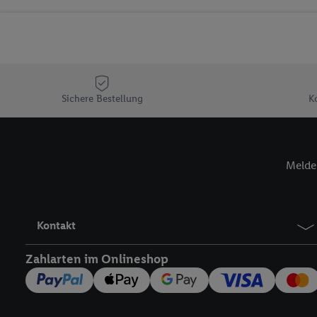
Sicherung und Optimie
Sofern Sie hier Ihre Zus
Plus-Konto einloggen, 
Verantwortlichkeit mit
zu erstellen (die sogen
können, um Sie in von 
Sichere Bestellung
K
Hierzu wird von uns un
Adresse in gemeinsamer 
Zudem erlauben Sie uns,
Melde 
den Lidl-Diensten einzus
Wenn das der Fall ist, g
Kundenkonto-Referenz, 
verwenden, um Sie wied
Kontakt
Insbesondere können Sie
werden, damit wir Ihnen
Zahlarten im Onlineshop
Nutzung der Utiq-Techno
widerrufen - jederzeit 
Telekommunikations-basi