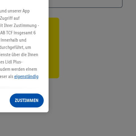
 und unserer App
Zugriff auf
it Ihrer Zustimmung -
ren³²ᵃ
IAB TCF insgesamt
6
g innerhalb und
den
 durchgeführt, um
enste über die Ihnen
s Lidl Plus-
. Zudem werden einem
eser als
eigenständig
eren Diensten
Lidl-Dienste, Ihr
ZUSTIMMEN
echt - sowie Ihre
ch dem Speichern von
sogenannten
 zur Leistungs-/
ur technischen