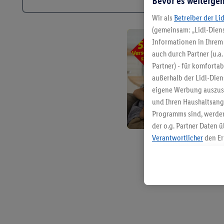
Bevor es weitergeh
Wir als
Betreiber der Li
(gemeinsam: „Lidl-Diens
Informationen in Ihrem 
auch durch Partner (u.a
Partner) - für komforta
außerhalb der Lidl-Die
eigene Werbung auszust
und Ihren Haushaltsang
Programms sind, werden
der o.g. Partner Daten ü
Verantwortlicher
den Er
Die Erstellung personal
angereicherten Profilen
Kaufverhalten in den Li
genauen Standortdaten)
und/ oder dem Zugriff 
Segmenten). Im Zusamme
Erfolgsmessung der Wer