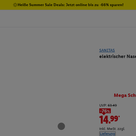
Heiße Summer Sale Deals: Jetzt online bis zu -66% sparen!
SANITAS
elektrischer Nas
Mega Sch
UVP:
63.49
-76%
14.99*
inkl. MwSt. zzgl.
Lieferung