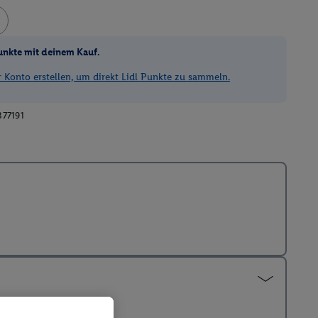
unkte mit deinem Kauf.
Konto erstellen, um direkt Lidl Punkte zu sammeln.
377191