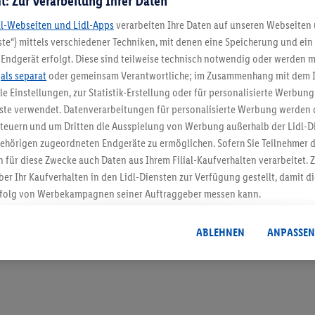
t: Zur Verarbeitung Ihrer Daten
dl-Webseiten und Lidl-Apps
verarbeiten Ihre Daten auf unseren Webseiten
te“) mittels verschiedener Techniken, mit denen eine Speicherung und ein 
Endgerät erfolgt. Diese sind teilweise technisch notwendig oder werden m
5.95 € Versand spa
.
als separat
oder gemeinsam Verantwortliche; im Zusammenhang mit dem 
ble Einstellungen, zur Statistik-Erstellung oder für personalisierte Werbun
Jetzt zum Newsletter anmel
nste verwendet. Datenverarbeitungen für personalisierte Werbung werden
euern und um Dritten die Ausspielung von Werbung außerhalb der Lidl-Di
Gutschein sichern!
ehörigen zugeordneten Endgeräte zu ermöglichen. Sofern Sie Teilnehmer de
 für diese Zwecke auch Daten aus Ihrem Filial-Kaufverhalten verarbeitet
ber Ihr Kaufverhalten in den Lidl-Diensten zur Verfügung gestellt, damit di
folg von Werbekampagnen seiner Auftraggeber messen kann.
isierter Werbung basiert auf der Generierung von auch mit Daten von and
. Dies umfasst die Zusammenführung von Daten (z.B. über Ihre Nutzung der 
ABLEHNEN
ANPASSEN
dl-Diensten, Informationen aus Ihrem Kundenkonto - z.B. Alter oder Geschl
 auch über verschiedene Endgeräte und Lidl-Dienste hinweg einschließli
auf Informationen auf Ihren Endgeräten zur Erstellung von Zielgruppen (
nhang mit dem Ausspielen dieser Werbung erfolgen Verarbeitungen auch
bung, zur Zielgruppenforschung, zur Entwicklung von Angeboten sowie z