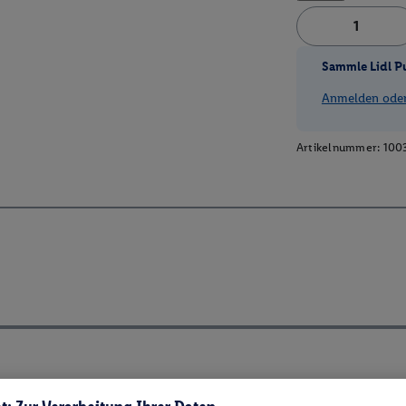
Sammle Lidl P
Anmelden oder 
Artikelnummer:
100
ch ElektroG und BattVO-BattDG