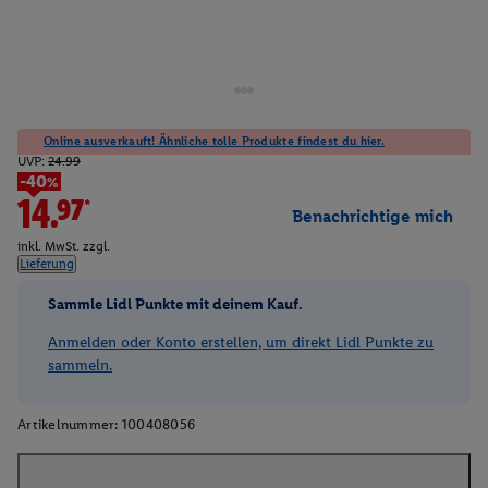
Online ausverkauft! Ähnliche tolle Produkte findest du hier.
UVP:
24.99
-40%
14.97*
Benachrichtige mich
inkl. MwSt. zzgl.
Lieferung
Sammle Lidl Punkte mit deinem Kauf.
Anmelden oder Konto erstellen, um direkt Lidl Punkte zu
sammeln.
Artikelnummer:
100408056