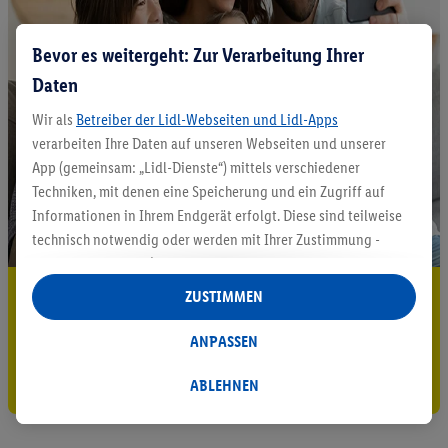
Bevor es weitergeht: Zur Verarbeitung Ihrer
Daten
Wir als
Betreiber der Lidl-Webseiten und Lidl-Apps
verarbeiten Ihre Daten auf unseren Webseiten und unserer
App (gemeinsam: „Lidl-Dienste“) mittels verschiedener
Techniken, mit denen eine Speicherung und ein Zugriff auf
Informationen in Ihrem Endgerät erfolgt. Diese sind teilweise
technisch notwendig oder werden mit Ihrer Zustimmung -
auch durch Partner (u.a.
als separat
oder gemeinsam
Verantwortliche; im Zusammenhang mit dem IAB TCF
5.95 € Versand sparen³²ᵃ
ZUSTIMMEN
insgesamt
6
Partner) - für komfortable Einstellungen, zur
Jetzt zum Newsletter anmelden
Statistik-Erstellung oder für personalisierte Werbung
ANPASSEN
innerhalb und außerhalb der Lidl-Dienste verwendet.
Gutschein sichern!
Datenverarbeitungen für personalisierte Werbung werden
ABLEHNEN
durchgeführt, um eigene Werbung auszusteuern und um
Dritten die Ausspielung von Werbung außerhalb der Lidl-