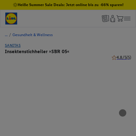
Heiße Summer Sale Deals: Jetzt online bis zu -66% sparen!
/
Gesundheit & Wellness
SANITAS
Insektenstichheiler »SBR 05«
4.8/5
(5)
4.8 von 5 St