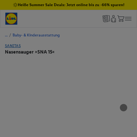
Heiße Summer Sale Deals: Jetzt online bis zu -66% sparen!
/
Baby- & Kinderausstattung
SANITAS
Nasensauger »SNA 15«