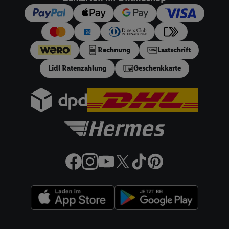
dieser Werbeausspielungen.
Sofern Sie hier Ihre Zustimmung dazu erteilen und danach ein
Lidl Plus-Konto erstellen bzw. sich in Ihr bestehendes Lidl
Plus-Konto einloggen, kann darüber hinaus auch Ihre dort
angegebene E-Mail-Adresse von uns in gemeinsamer
Rechnung
Lastschrift
Verantwortlichkeit mit einem der oben genannten Partner
Lidl Ratenzahlung
Geschenkkarte
verwendet werden, um daraus eine spezielle Online-Kennung
zu erstellen (die sogenannte EUID), die wir sodann ähnlich wie
die sogleich beschriebene Utiq-Kennung verwenden können,
um Sie in von Dritten betriebenen Diensten zu erkennen und
Ihnen personalisierte Werbung auszuspielen. Hierzu wird von
uns und einem der anderen oben genannten Partner auch Ihre
in einen Hashwert umgewandelte E-Mail-Adresse in
gemeinsamer Verantwortlichkeit verarbeitet.
Zudem erlauben Sie uns, der Utiq SA/NV („Utiq“) und
Ihrem
Telekommunikationsnetzbetreiber
, die Utiq-Technologie
in den Lidl-Diensten einzusetzen. Utiq prüft zunächst anhand
Ihrer IP-Adresse, ob die Technologie für Sie verfügbar ist.
Wenn das der Fall ist, gibt Utiq Ihre IP-Adresse an Ihren
Rechtliche Informationen