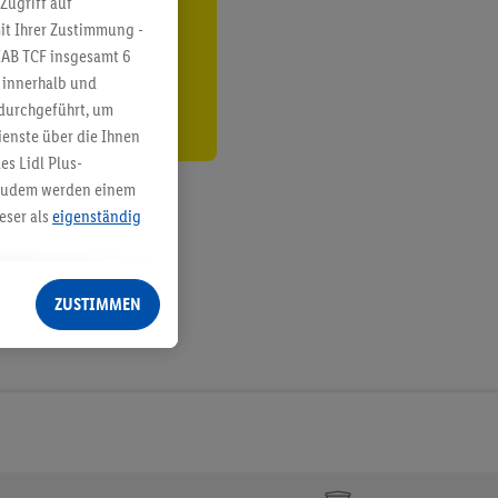
Zugriff auf
it Ihrer Zustimmung -
den
IAB TCF insgesamt
6
g innerhalb und
 durchgeführt, um
enste über die Ihnen
s Lidl Plus-
. Zudem werden einem
eser als
eigenständig
eren Diensten
Lidl-Dienste, Ihr
ZUSTIMMEN
echt - sowie Ihre
ch dem Speichern von
sogenannten
 zur Leistungs-/
ur technischen
n Ihr bestehendes Lidl