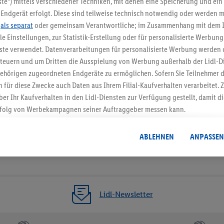
te“) mittels verschiedener Techniken, mit denen eine Speicherung und ein 
Endgerät erfolgt. Diese sind teilweise technisch notwendig oder werden m
Jetzt zum Newsletter anmel
.
als separat
oder gemeinsam Verantwortliche; im Zusammenhang mit dem 
ble Einstellungen, zur Statistik-Erstellung oder für personalisierte Werbun
Gutschein sichern!
nste verwendet. Datenverarbeitungen für personalisierte Werbung werden
euern und um Dritten die Ausspielung von Werbung außerhalb der Lidl-Di
ehörigen zugeordneten Endgeräte zu ermöglichen. Sofern Sie Teilnehmer de
 für diese Zwecke auch Daten aus Ihrem Filial-Kaufverhalten verarbeitet
ber Ihr Kaufverhalten in den Lidl-Diensten zur Verfügung gestellt, damit di
folg von Werbekampagnen seiner Auftraggeber messen kann.
isierter Werbung basiert auf der Generierung von auch mit Daten von and
. Dies umfasst die Zusammenführung von Daten (z.B. über Ihre Nutzung der 
ABLEHNEN
ANPASSEN
dl-Diensten, Informationen aus Ihrem Kundenkonto - z.B. Alter oder Geschl
 auch über verschiedene Endgeräte und Lidl-Dienste hinweg einschließli
auf Informationen auf Ihren Endgeräten zur Erstellung von Zielgruppen (
nhang mit dem Ausspielen dieser Werbung erfolgen Verarbeitungen auch
bung, zur Zielgruppenforschung, zur Entwicklung von Angeboten sowie z
Lidl-Newsletter
rung dieser Werbeausspielungen.
timmung dazu erteilen und danach ein Lidl Plus-Konto erstellen bzw. sich i