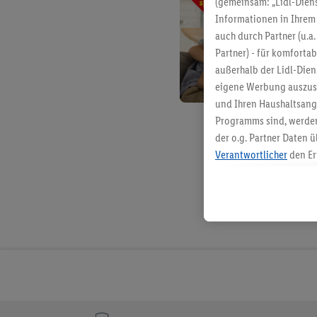
(gemeinsam: „Lidl-Diens
Informationen in Ihrem 
auch durch Partner (u.a
Partner) - für komforta
außerhalb der Lidl-Die
eigene Werbung auszust
und Ihren Haushaltsang
Programms sind, werden
der o.g. Partner Daten ü
Verantwortlicher
den Er
Die Erstellung personal
angereicherten Profilen
Kaufverhalten in den Li
genauen Standortdaten)
und/ oder dem Zugriff 
Segmenten). Im Zusamme
Erfolgsmessung der Wer
Sicherung und Optimie
Sofern Sie hier Ihre Zus