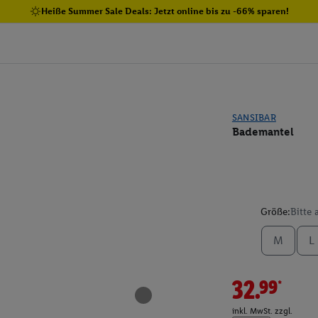
Heiße Summer Sale Deals: Jetzt online bis zu -66% sparen!
SANSIBAR
Bademantel
Größe:
Bitte
M
L
32.99*
inkl. MwSt. zzgl.