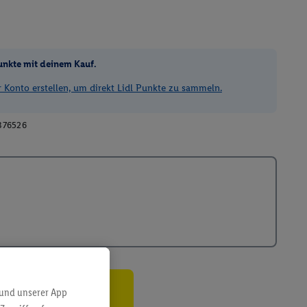
unkte mit deinem Kauf.
Konto erstellen, um direkt Lidl Punkte zu sammeln.
376526
 und unserer App
ren³²ᵃ