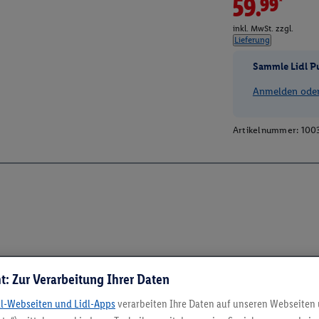
59.99*
inkl. MwSt. zzgl.
Lieferung
Sammle Lidl P
Anmelden oder 
Artikelnummer:
100
t: Zur Verarbeitung Ihrer Daten
dl-Webseiten und Lidl-Apps
verarbeiten Ihre Daten auf unseren Webseiten
5.95 € Versand spa