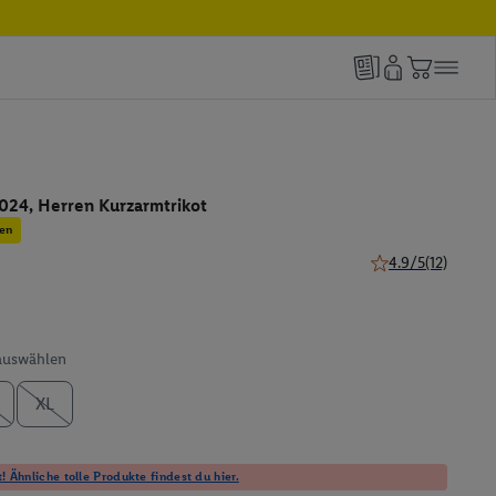
024, Herren Kurzarmtrikot
en
4.9/5
(12)
4.9 von 5 Sternen 
 auswählen
XL
! Ähnliche tolle Produkte findest du hier.