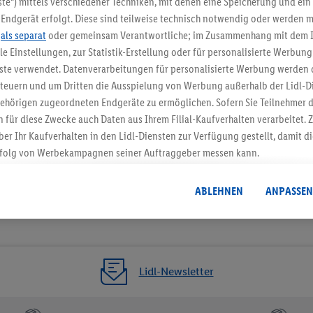
te“) mittels verschiedener Techniken, mit denen eine Speicherung und ein 
Endgerät erfolgt. Diese sind teilweise technisch notwendig oder werden m
Jetzt zum Newsletter anmel
.
als separat
oder gemeinsam Verantwortliche; im Zusammenhang mit dem 
ble Einstellungen, zur Statistik-Erstellung oder für personalisierte Werbun
Gutschein sichern!
nste verwendet. Datenverarbeitungen für personalisierte Werbung werden
euern und um Dritten die Ausspielung von Werbung außerhalb der Lidl-Di
ehörigen zugeordneten Endgeräte zu ermöglichen. Sofern Sie Teilnehmer de
 für diese Zwecke auch Daten aus Ihrem Filial-Kaufverhalten verarbeitet
ber Ihr Kaufverhalten in den Lidl-Diensten zur Verfügung gestellt, damit di
folg von Werbekampagnen seiner Auftraggeber messen kann.
isierter Werbung basiert auf der Generierung von auch mit Daten von and
. Dies umfasst die Zusammenführung von Daten (z.B. über Ihre Nutzung der 
ABLEHNEN
ANPASSEN
dl-Diensten, Informationen aus Ihrem Kundenkonto - z.B. Alter oder Geschl
 auch über verschiedene Endgeräte und Lidl-Dienste hinweg einschließli
auf Informationen auf Ihren Endgeräten zur Erstellung von Zielgruppen (
nhang mit dem Ausspielen dieser Werbung erfolgen Verarbeitungen auch
bung, zur Zielgruppenforschung, zur Entwicklung von Angeboten sowie z
Lidl-Newsletter
rung dieser Werbeausspielungen.
timmung dazu erteilen und danach ein Lidl Plus-Konto erstellen bzw. sich i