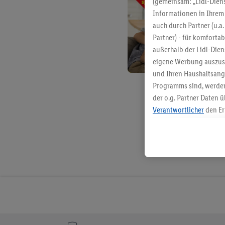
(gemeinsam: „Lidl-Diens
Informationen in Ihrem 
auch durch Partner (u.a
Partner) - für komforta
außerhalb der Lidl-Die
eigene Werbung auszust
und Ihren Haushaltsang
Programms sind, werden
der o.g. Partner Daten ü
Verantwortlicher
den Er
Die Erstellung personal
angereicherten Profilen
Kaufverhalten in den Li
genauen Standortdaten)
und/ oder dem Zugriff 
Segmenten). Im Zusamme
Erfolgsmessung der Wer
Sicherung und Optimie
Sofern Sie hier Ihre Zus