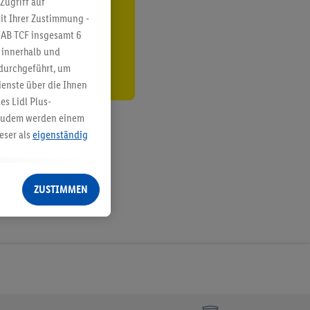
Zugriff auf
it Ihrer Zustimmung -
den
IAB TCF insgesamt
6
g innerhalb und
 durchgeführt, um
enste über die Ihnen
s Lidl Plus-
. Zudem werden einem
eser als
eigenständig
eren Diensten
Lidl-Dienste, Ihr
ZUSTIMMEN
echt - sowie Ihre
ch dem Speichern von
sogenannten
 zur Leistungs-/
ur technischen
n Ihr bestehendes Lidl