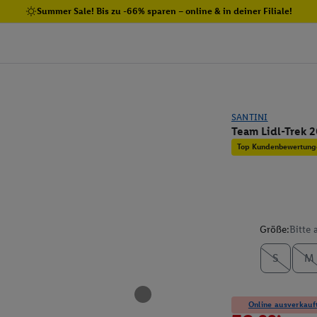
Summer Sale! Bis zu -66% sparen – online & in deiner Filiale!
SANTINI
Team Lidl-Trek 2
Top Kundenbewertung
Größe:
Bitte
S
M
Online ausverkauft