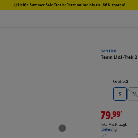
Heiße Summer Sale Deals: Jetzt online bis zu -66% sparen!
SANTINI
Team Lidl-Trek 
Größe:
S
S
M
79.99*
inkl. MwSt. zzgl.
Lieferung