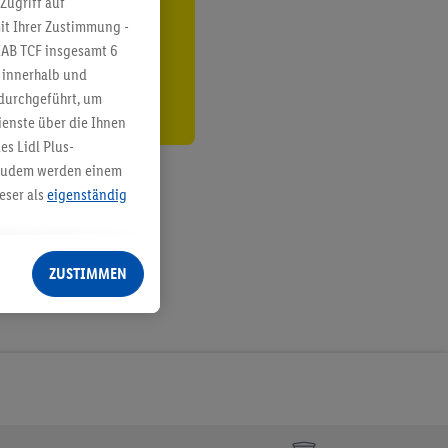
Zugriff auf
it Ihrer Zustimmung -
den
IAB TCF insgesamt
6
g innerhalb und
 durchgeführt, um
enste über die Ihnen
s Lidl Plus-
. Zudem werden einem
eser als
eigenständig
eren Diensten
Lidl-Dienste, Ihr
ZUSTIMMEN
echt - sowie Ihre
ch dem Speichern von
sogenannten
 zur Leistungs-/
ur technischen
n Ihr bestehendes Lidl