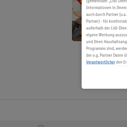
(gemeinsam: „Lidl-Diens
Informationen in Ihrem 
auch durch Partner (u.a
Partner) - für komforta
außerhalb der Lidl-Die
eigene Werbung auszust
und Ihren Haushaltsang
Programms sind, werden
der o.g. Partner Daten ü
Verantwortlicher
den Er
Die Erstellung personal
angereicherten Profilen
Kaufverhalten in den Li
genauen Standortdaten)
und/ oder dem Zugriff 
Segmenten). Im Zusamme
Erfolgsmessung der Wer
Sicherung und Optimie
Sofern Sie hier Ihre Zus