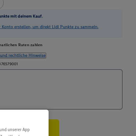
unkte mit deinem Kauf.
Konto erstellen, um direkt Lidl Punkte zu sammeln.
atlichen Raten zahlen
und rechtliche Hinweise
376579001
 und unserer App
ren³²ᵃ