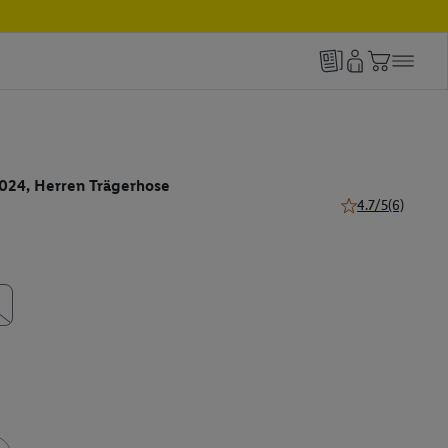
2024, Herren Trägerhose
4.7/5
(6)
4.7 von 5 Sternen