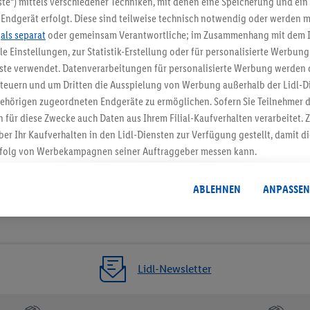
te“) mittels verschiedener Techniken, mit denen eine Speicherung und ein 
Endgerät erfolgt. Diese sind teilweise technisch notwendig oder werden m
Jetzt zum Newsletter anmel
.
als separat
oder gemeinsam Verantwortliche; im Zusammenhang mit dem 
ble Einstellungen, zur Statistik-Erstellung oder für personalisierte Werbun
Gutschein sichern!
nste verwendet. Datenverarbeitungen für personalisierte Werbung werden
euern und um Dritten die Ausspielung von Werbung außerhalb der Lidl-Di
ehörigen zugeordneten Endgeräte zu ermöglichen. Sofern Sie Teilnehmer de
 für diese Zwecke auch Daten aus Ihrem Filial-Kaufverhalten verarbeitet
ber Ihr Kaufverhalten in den Lidl-Diensten zur Verfügung gestellt, damit di
folg von Werbekampagnen seiner Auftraggeber messen kann.
isierter Werbung basiert auf der Generierung von auch mit Daten von and
. Dies umfasst die Zusammenführung von Daten (z.B. über Ihre Nutzung der 
ABLEHNEN
ANPASSEN
dl-Diensten, Informationen aus Ihrem Kundenkonto - z.B. Alter oder Geschl
 auch über verschiedene Endgeräte und Lidl-Dienste hinweg einschließli
auf Informationen auf Ihren Endgeräten zur Erstellung von Zielgruppen (
nhang mit dem Ausspielen dieser Werbung erfolgen Verarbeitungen auch
bung, zur Zielgruppenforschung, zur Entwicklung von Angeboten sowie z
Lidl-Newsletter
rung dieser Werbeausspielungen.
timmung dazu erteilen und danach ein Lidl Plus-Konto erstellen bzw. sich i