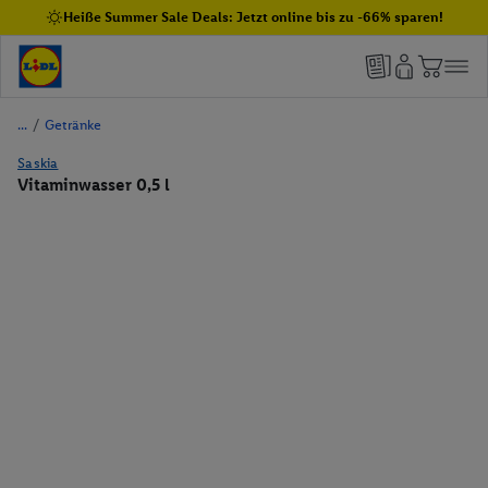
Heiße Summer Sale Deals: Jetzt online bis zu -66% sparen!
/
Getränke
Saskia
Vitaminwasser 0,5 l