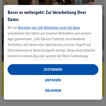
Bevor es weitergeht: Zur Verarbeitung Ihrer
Daten
Wir als
Betreiber der Lidl-Webseiten und Lidl-Apps
verarbeiten Ihre Daten auf unseren Webseiten und unserer
App (gemeinsam: „Lidl-Dienste“) mittels verschiedener
Techniken, mit denen eine Speicherung und ein Zugriff auf
Informationen in Ihrem Endgerät erfolgt. Diese sind teilweise
technisch notwendig oder werden mit Ihrer Zustimmung -
auch durch Partner (u.a.
als separat
oder gemeinsam
Verantwortliche; im Zusammenhang mit dem IAB TCF
5.95 € Versand sparen³²ᵃ
ZUSTIMMEN
insgesamt
6
Partner) - für komfortable Einstellungen, zur
Jetzt zum Newsletter anmelden
Statistik-Erstellung oder für personalisierte Werbung
ANPASSEN
innerhalb und außerhalb der Lidl-Dienste verwendet.
Gutschein sichern!
Datenverarbeitungen für personalisierte Werbung werden
ABLEHNEN
durchgeführt, um eigene Werbung auszusteuern und um
Dritten die Ausspielung von Werbung außerhalb der Lidl-