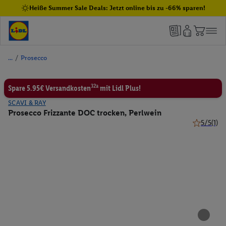
Heiße Summer Sale Deals: Jetzt online bis zu -66% sparen!
/
Prosecco
32a
Spare 5.95€ Versandkosten
mit Lidl Plus!
SCAVI & RAY
Prosecco Frizzante DOC trocken, Perlwein
5/5
(1)
5 von 5 St