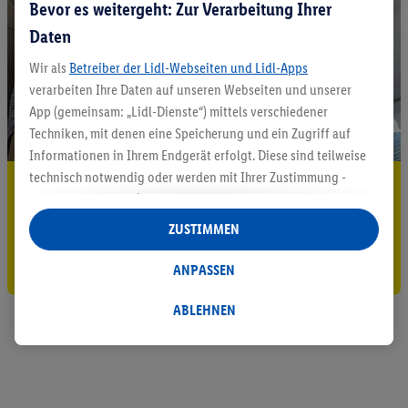
Bevor es weitergeht: Zur Verarbeitung Ihrer
Daten
Wir als
Betreiber der Lidl-Webseiten und Lidl-Apps
verarbeiten Ihre Daten auf unseren Webseiten und unserer
App (gemeinsam: „Lidl-Dienste“) mittels verschiedener
Techniken, mit denen eine Speicherung und ein Zugriff auf
Informationen in Ihrem Endgerät erfolgt. Diese sind teilweise
technisch notwendig oder werden mit Ihrer Zustimmung -
5.95 € Versand sparen³²ᵃ
auch durch Partner (u.a.
als separat
oder gemeinsam
Jetzt zum Newsletter anmelden
Verantwortliche; im Zusammenhang mit dem IAB TCF
ZUSTIMMEN
insgesamt
6
Partner) - für komfortable Einstellungen, zur
Gutschein sichern!
Statistik-Erstellung oder für personalisierte Werbung
ANPASSEN
innerhalb und außerhalb der Lidl-Dienste verwendet.
Datenverarbeitungen für personalisierte Werbung werden
ABLEHNEN
durchgeführt, um eigene Werbung auszusteuern und um
Dritten die Ausspielung von Werbung außerhalb der Lidl-
Dienste über die Ihnen und Ihren Haushaltsangehörigen
zugeordneten Endgeräte zu ermöglichen. Sofern Sie