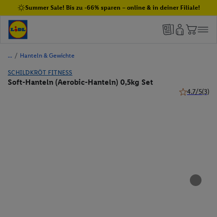
Summer Sale! Bis zu -66% sparen – online & in deiner Filiale!
/
Hanteln & Gewichte
SCHILDKRÖT FITNESS
Soft-Hanteln (Aerobic-Hanteln) 0,5kg Set
4.7/5
(3)
4.7 von 5 St