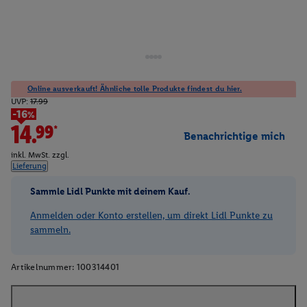
Online ausverkauft! Ähnliche tolle Produkte findest du hier.
UVP:
17.99
-16%
14.99*
Benachrichtige mich
inkl. MwSt. zzgl.
Lieferung
Sammle Lidl Punkte mit deinem Kauf.
Anmelden oder Konto erstellen, um direkt Lidl Punkte zu
sammeln.
Artikelnummer:
100314401