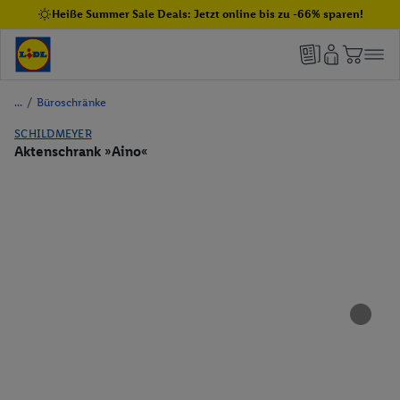
Heiße Summer Sale Deals: Jetzt online bis zu -66% sparen!
/
Büroschränke
SCHILDMEYER
Aktenschrank »Aino«