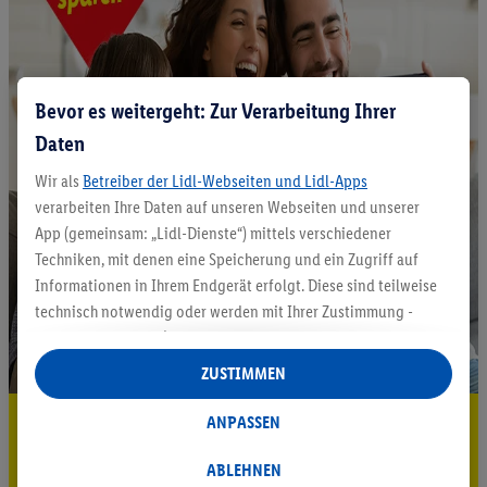
Bevor es weitergeht: Zur Verarbeitung Ihrer
Daten
Wir als
Betreiber der Lidl-Webseiten und Lidl-Apps
verarbeiten Ihre Daten auf unseren Webseiten und unserer
App (gemeinsam: „Lidl-Dienste“) mittels verschiedener
Techniken, mit denen eine Speicherung und ein Zugriff auf
Informationen in Ihrem Endgerät erfolgt. Diese sind teilweise
technisch notwendig oder werden mit Ihrer Zustimmung -
auch durch Partner (u.a.
als separat
oder gemeinsam
Verantwortliche; im Zusammenhang mit dem IAB TCF
ZUSTIMMEN
insgesamt
6
Partner) - für komfortable Einstellungen, zur
Statistik-Erstellung oder für personalisierte Werbung
5.95 € Versand sparen³²ᵃ
ANPASSEN
innerhalb und außerhalb der Lidl-Dienste verwendet.
Jetzt zum Newsletter anmelden
Datenverarbeitungen für personalisierte Werbung werden
ABLEHNEN