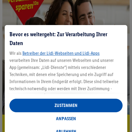
Bevor es weitergeht: Zur Verarbeitung Ihrer
Daten
Wir als
Betreiber der Lidl-Webseiten und Lidl-Apps
verarbeiten Ihre Daten auf unseren Webseiten und unserer
App (gemeinsam: „Lidl-Dienste“) mittels verschiedener
Techniken, mit denen eine Speicherung und ein Zugriff auf
Informationen in Ihrem Endgerät erfolgt. Diese sind teilweise
technisch notwendig oder werden mit Ihrer Zustimmung -
auch durch Partner (u.a.
als separat
oder gemeinsam
Verantwortliche; im Zusammenhang mit dem IAB TCF
ZUSTIMMEN
insgesamt
6
Partner) - für komfortable Einstellungen, zur
Statistik-Erstellung oder für personalisierte Werbung
ANPASSEN
5.95 € Versand sparen³²ᵃ
innerhalb und außerhalb der Lidl-Dienste verwendet.
Datenverarbeitungen für personalisierte Werbung werden
ABLEHNEN