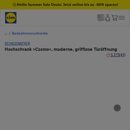
Heiße Summer Sale Deals: Jetzt online bis zu -66% sparen!
/
Badezimmerschränke
SCHILDMEYER
Hochschrank »Cosmo«, moderne, grifflose Türöffnung
3.7/5
(41)
3.7 von 5 Ste