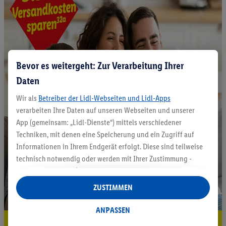
Bevor es weitergeht: Zur Verarbeitung Ihrer
Daten
Wir als
Betreiber der Lidl-Webseiten und Lidl-Apps
verarbeiten Ihre Daten auf unseren Webseiten und unserer
App (gemeinsam: „Lidl-Dienste“) mittels verschiedener
Techniken, mit denen eine Speicherung und ein Zugriff auf
Informationen in Ihrem Endgerät erfolgt. Diese sind teilweise
technisch notwendig oder werden mit Ihrer Zustimmung -
auch durch Partner (u.a.
als separat
oder gemeinsam
Verantwortliche; im Zusammenhang mit dem IAB TCF
ZUSTIMMEN
insgesamt
6
Partner) - für komfortable Einstellungen, zur
Statistik-Erstellung oder für personalisierte Werbung
ANPASSEN
innerhalb und außerhalb der Lidl-Dienste verwendet.