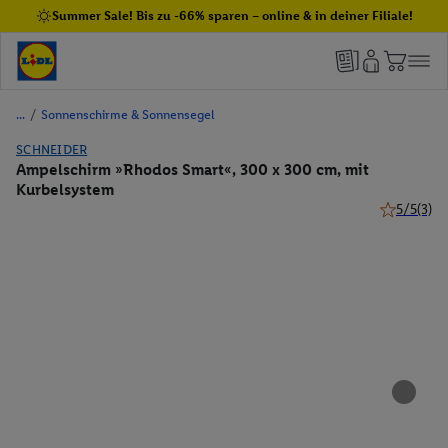
Summer Sale! Bis zu -66% sparen – online & in deiner Filiale!
/
Sonnenschirme & Sonnensegel
SCHNEIDER
Ampelschirm »Rhodos Smart«, 300 x 300 cm, mit
Kurbelsystem
5/5
(3)
5 von 5 St