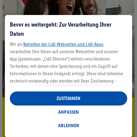
Bevor es weitergeht: Zur Verarbeitung Ihrer
Daten
Wir als
Betreiber der Lidl-Webseiten und Lidl-Apps
verarbeiten Ihre Daten auf unseren Webseiten und unserer
App (gemeinsam: „Lidl-Dienste“) mittels verschiedener
Techniken, mit denen eine Speicherung und ein Zugriff auf
Informationen in Ihrem Endgerät erfolgt. Diese sind teilweise
technisch notwendig oder werden mit Ihrer Zustimmung -
auch durch Partner (u.a.
als separat
oder gemeinsam
Verantwortliche; im Zusammenhang mit dem IAB TCF
ZUSTIMMEN
insgesamt
6
Partner) - für komfortable Einstellungen, zur
5.95 € Versand sparen³²ᵃ
Statistik-Erstellung oder für personalisierte Werbung
ANPASSEN
Jetzt zum Newsletter anmelden
innerhalb und außerhalb der Lidl-Dienste verwendet.
Datenverarbeitungen für personalisierte Werbung werden
ABLEHNEN
Gutschein sichern!
durchgeführt, um eigene Werbung auszusteuern und um