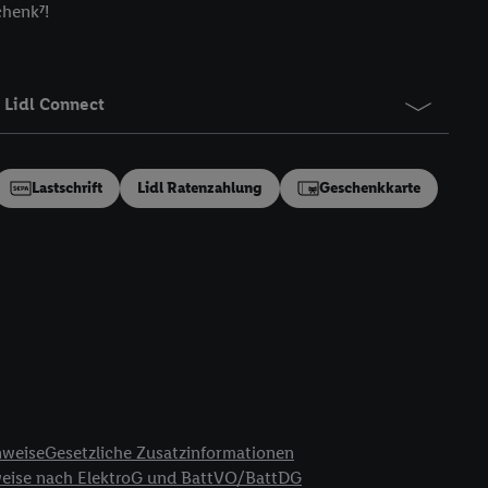
chenk⁷!
gung speziell zur
ung generell zu
en“/„Nutzung der
inwilligung (nur für
Lidl Connect
von Utiq
.
ch einen Klick auf
ndung sämtlicher
Lastschrift
Lidl Ratenzahlung
Geschenkkarte
t, Ihre Einwilligung
ngen
.
Die Impressen
as gilt auch für die
B TCF für Werbung und
reitstellung und
en Quellen,
ter Informationen,
rten Utiq-
nweise
Gesetzliche Zusatzinformationen
ichern von oder
weise nach ElektroG und BattVO/BattDG