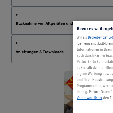
Rücknahme von Altgeräten und weitere Hinweise na
Bevor es weitergeh
Wir als
Betreiber der Li
(gemeinsam: „Lidl-Diens
Informationen in Ihrem 
Anleitungen & Downloads
auch durch Partner (u.a
Partner) - für komforta
außerhalb der Lidl-Die
eigene Werbung auszust
und Ihren Haushaltsang
Programms sind, werden
der o.g. Partner Daten ü
Verantwortlicher
den Er
Die Erstellung personal
angereicherten Profilen