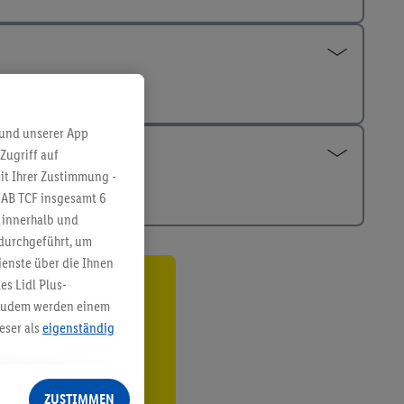
 und unserer App
Zugriff auf
it Ihrer Zustimmung -
IAB TCF insgesamt
6
g innerhalb und
 durchgeführt, um
enste über die Ihnen
s Lidl Plus-
ren³²ᵃ
. Zudem werden einem
eser als
eigenständig
den
eren Diensten
Lidl-Dienste, Ihr
ZUSTIMMEN