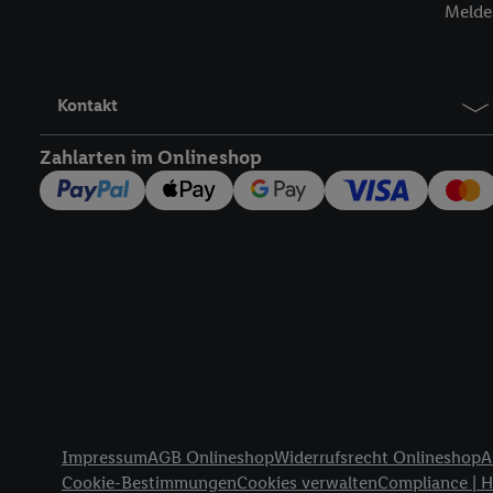
Melde 
werden, damit wir Ihnen
Nutzung der Utiq-Techno
widerrufen - jederzeit 
Telekommunikations-basi
Kontakt
die Lidl-Dienste) wider
Durch einen Klick auf „
Zahlarten im Onlineshop
„Zustimmen“ stimmen Si
genannten Partner zu. W
jederzeit mit Wirkung f
finden Sie hier.
Unter „A
nachfolgend schlagwort
Erfolgsmessung:
Gewährleistung der Sic
Anzeige von Werbung un
Verknüpfung verschiede
Messung des Erfolgs v
Rechtliche Informationen
Technologie für digital
Impressum
AGB Onlineshop
Widerrufsrecht Onlineshop
A
Verwendung genauer 
Cookie-Bestimmungen
Cookies verwalten
Compliance | 