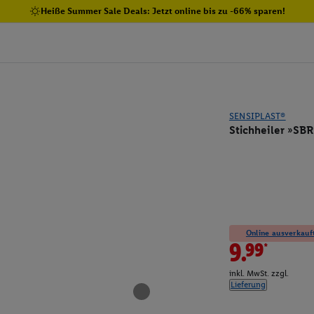
Heiße Summer Sale Deals: Jetzt online bis zu -66% sparen!
SENSIPLAST®
Stichheiler »SB
Online ausverkauft
9.99*
inkl. MwSt. zzgl.
Lieferung