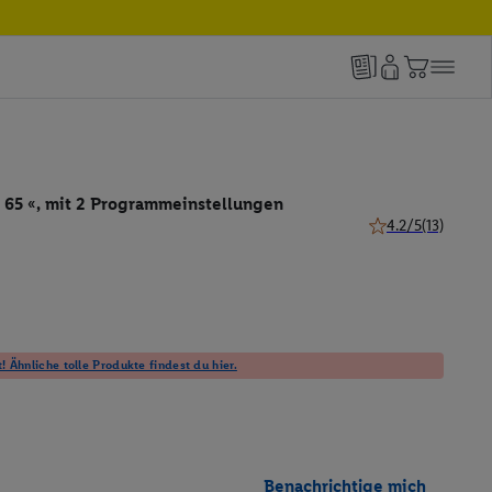
R 65 «, mit 2 Programmeinstellungen
4.2/5
(13)
4.2 von 5 Sternen 
! Ähnliche tolle Produkte findest du hier.
Benachrichtige mich