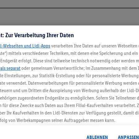
ch ElektroG und BattVO-BattDG
t: Zur Verarbeitung Ihrer Daten
dl-Webseiten und Lidl-Apps
verarbeiten Ihre Daten auf unseren Webseiten
te“) mittels verschiedener Techniken, mit denen eine Speicherung und ein 
Endgerät erfolgt. Diese sind teilweise technisch notwendig oder werden m
.
als separat
oder gemeinsam Verantwortliche; im Zusammenhang mit dem 
ble Einstellungen, zur Statistik-Erstellung oder für personalisierte Werbun
nste verwendet. Datenverarbeitungen für personalisierte Werbung werden
euern und um Dritten die Ausspielung von Werbung außerhalb der Lidl-Di
ehörigen zugeordneten Endgeräte zu ermöglichen. Sofern Sie Teilnehmer de
5.95 € Versand spa
 für diese Zwecke auch Daten aus Ihrem Filial-Kaufverhalten verarbeitet
ber Ihr Kaufverhalten in den Lidl-Diensten zur Verfügung gestellt, damit di
Jetzt zum Newsletter anmel
folg von Werbekampagnen seiner Auftraggeber messen kann.
isierter Werbung basiert auf der Generierung von auch mit Daten von and
Gutschein sichern!
. Dies umfasst die Zusammenführung von Daten (z.B. über Ihre Nutzung der 
ABLEHNEN
ANPASSEN