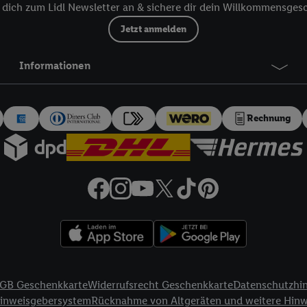
dich zum Lidl Newsletter an & sichere dir dein Willkommensges
 dort personalisierte Werbung ausspielen können. Sie können Ihre Einwilli
Jetzt anmelden
logie - zusätzlich zur weiter unten erläuterten Möglichkeit, Ihre Einwillig
auch über
das Datenschutzportal von Utiq („consenthub“)
oder über „Anpass
erten Utiq-Technologie für digitales Marketing“ am unteren Ende dieser E
Informationen
rufen. Weitere Informationen finden Sie in den
Datenschutzbestimmungen 
Ablehnen“ können Sie nur den Einsatz notwendiger Techniken zulassen. Dur
e allen Verarbeitungen zu sämtlichen vorgenannten Zwecken unter Einbi
Rechnung
eitere Informationen, auch zur Speicherdauer der Daten und zu Ihrem Rech
ür die Zukunft zu widerrufen, finden Sie in unseren
Datenschutzbestimmu
npassen“ können Sie einzelne Verwendungszwecke oder Partner zulassen; d
artig benannten Zwecke und Funktionen im Rahmen des Einsatzes des IA
herheit, Verhinderung und Aufdeckung von Betrug und Fehlerbehebung, Be
d Inhalten, Abgleichung und Kombination von Daten aus unterschiedlich
ner Endgeräte, Identifikation von Geräten anhand automatisch übermittel
on Werbekampagnen durch TTD und Nutzung der Telekommunikations-basie
es Marketing, sowie:
GB Geschenkkarte
Widerrufsrecht Geschenkkarte
Datenschutzhi
Standortdaten. Erstellung von Profilen für personalisierte Werbung. Spe
Hinweisgebersystem
Rücknahme von Altgeräten und weitere Hin