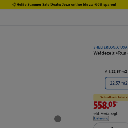
Heiße Summer Sale Deals: Jetzt online bis zu -66% sparen!
SHELTERLOGIC USA
Weidezelt »Run
Art:
22,57 m2
22,57 m2
Schnell sein lohnt s
558.05*
inkl. MwSt. zzgl.
Lieferung