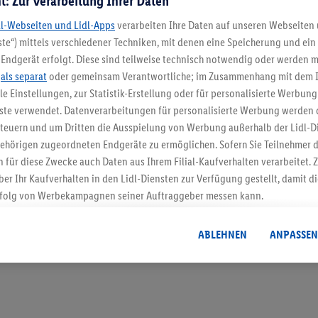
t: Zur Verarbeitung Ihrer Daten
dl-Webseiten und Lidl-Apps
verarbeiten Ihre Daten auf unseren Webseiten
te“) mittels verschiedener Techniken, mit denen eine Speicherung und ein 
Endgerät erfolgt. Diese sind teilweise technisch notwendig oder werden m
5.95 € Versand spa
.
als separat
oder gemeinsam Verantwortliche; im Zusammenhang mit dem 
ble Einstellungen, zur Statistik-Erstellung oder für personalisierte Werbun
Jetzt zum Newsletter anmel
nste verwendet. Datenverarbeitungen für personalisierte Werbung werden
euern und um Dritten die Ausspielung von Werbung außerhalb der Lidl-Di
Gutschein sichern!
ehörigen zugeordneten Endgeräte zu ermöglichen. Sofern Sie Teilnehmer de
 für diese Zwecke auch Daten aus Ihrem Filial-Kaufverhalten verarbeitet
ber Ihr Kaufverhalten in den Lidl-Diensten zur Verfügung gestellt, damit di
folg von Werbekampagnen seiner Auftraggeber messen kann.
isierter Werbung basiert auf der Generierung von auch mit Daten von and
. Dies umfasst die Zusammenführung von Daten (z.B. über Ihre Nutzung der 
ABLEHNEN
ANPASSEN
dl-Diensten, Informationen aus Ihrem Kundenkonto - z.B. Alter oder Geschl
 auch über verschiedene Endgeräte und Lidl-Dienste hinweg einschließli
auf Informationen auf Ihren Endgeräten zur Erstellung von Zielgruppen (
nhang mit dem Ausspielen dieser Werbung erfolgen Verarbeitungen auch
bung, zur Zielgruppenforschung, zur Entwicklung von Angeboten sowie z