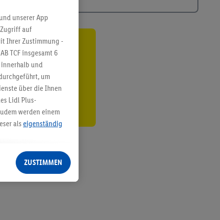
 und unserer App
Zugriff auf
it Ihrer Zustimmung -
ren³²ᵃ
IAB TCF insgesamt
6
g innerhalb und
den
 durchgeführt, um
enste über die Ihnen
s Lidl Plus-
. Zudem werden einem
eser als
eigenständig
eren Diensten
Lidl-Dienste, Ihr
ZUSTIMMEN
echt - sowie Ihre
ch dem Speichern von
sogenannten
 zur Leistungs-/
ur technischen