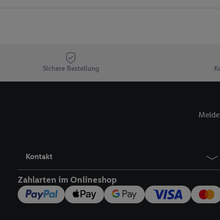
Sicherung und Optimie
Sofern Sie hier Ihre Zus
Plus-Konto einloggen, 
Verantwortlichkeit mit
zu erstellen (die sogen
können, um Sie in von 
Sichere Bestellung
K
Hierzu wird von uns un
Adresse in gemeinsamer 
Zudem erlauben Sie uns,
Melde 
den Lidl-Diensten einzus
Wenn das der Fall ist, g
Kundenkonto-Referenz, 
verwenden, um Sie wied
Kontakt
Insbesondere können Sie
werden, damit wir Ihnen
Zahlarten im Onlineshop
Nutzung der Utiq-Techno
widerrufen - jederzeit 
Telekommunikations-basi