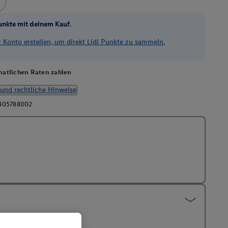
unkte mit deinem Kauf.
Konto erstellen, um direkt Lidl Punkte zu sammeln.
atlichen Raten zahlen
und rechtliche Hinweise
405788002