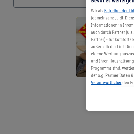
Bevor es weitergeh
Wir als
Betreiber der Li
(gemeinsam: „Lidl-Diens
Informationen in Ihrem 
auch durch Partner (u.a
Partner) - für komforta
außerhalb der Lidl-Die
eigene Werbung auszust
und Ihren Haushaltsang
Programms sind, werden
der o.g. Partner Daten ü
Verantwortlicher
den Er
Die Erstellung personal
angereicherten Profilen
Kaufverhalten in den Li
genauen Standortdaten)
und/ oder dem Zugriff 
Segmenten). Im Zusamme
Erfolgsmessung der Wer