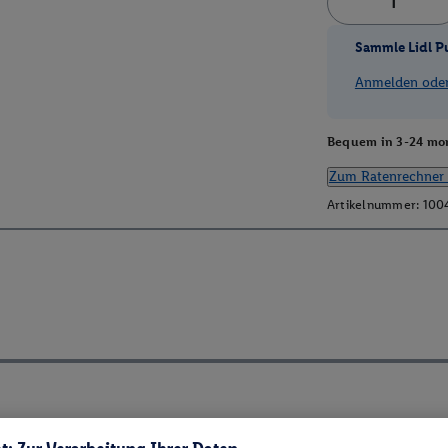
Sammle Lidl P
Anmelden oder 
Bequem in 3-24 mon
Zum Ratenrechner 
Artikelnummer:
100